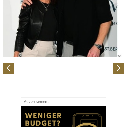
Wir verwenden Cookies, um Inhalte und Anzeigen zu
personalisieren, Funktionen für soziale Medien anbieten
zu können und die Zugriffe auf unsere Website zu
analysieren. Außerdem geben wir Informationen zu Ihrer
Verwendung unserer Website an unsere Partner für
soziale Medien, Werbung und Analysen weiter. Unsere
Partner führen diese Informationen möglicherweise mit
weiteren Daten zusammen, die Sie ihnen bereitgestellt
haben oder die sie im Rahmen Ihrer Nutzung der Dienste
gesammelt haben.
Advertisement