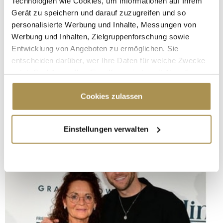
Technologien wie Cookies, um Informationen auf Ihrem
Gerät zu speichern und darauf zuzugreifen und so
personalisierte Werbung und Inhalte, Messungen von
Werbung und Inhalten, Zielgruppenforschung sowie
Entwicklung von Angeboten zu ermöglichen. Sie
entscheiden darüber, wer Ihre Daten für welche Zwecke
nutzt. Sie können Ihre Einwilligung jederzeit über die
Cookie-Erklärung oder durch Klicken auf das Privacy
Trigger Symbol ändern oder widerrufen
Cookies zulassen
Wenn Sie es erlauben, würden wir auch gerne:
Einstellungen verwalten
Informationen über Ihre geografische Lage
erfassen, welche bis auf einige Meter genau sein
können
Ihr Gerät durch aktives Scannen nach
bestimmten Merkmalen (Fingerprinting) identifizieren
Erfahren Sie mehr darüber, wie Ihre persönlichen Daten
verarbeitet werden, und legen Sie Ihre Präferenzen im
Abschnitt Einzelheiten
fest.