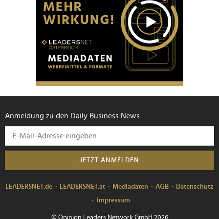
Anmeldung zu den Daily Business News
JETZT ANMELDEN
LEADERSNET.de
LEADERSNET.at
Mediadaten
AGB
Datenschutz
Impressum
© Opinion Leaders Network GmbH 2026