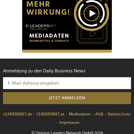
Anmeldung zu den Daily Business News
JETZT ANMELDEN
LEADERSNET.de
LEADERSNET.at
Mediadaten
AGB
Datenschutz
Impressum
© Opinion Leaders Network GmbH 2026