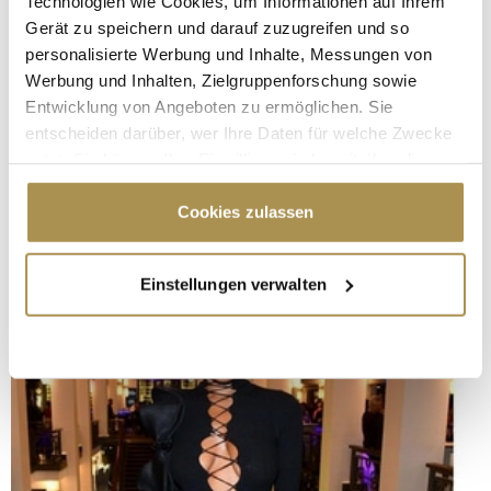
Technologien wie Cookies, um Informationen auf Ihrem
Gerät zu speichern und darauf zuzugreifen und so
personalisierte Werbung und Inhalte, Messungen von
Werbung und Inhalten, Zielgruppenforschung sowie
Entwicklung von Angeboten zu ermöglichen. Sie
entscheiden darüber, wer Ihre Daten für welche Zwecke
nutzt. Sie können Ihre Einwilligung jederzeit über die
Cookie-Erklärung oder durch Klicken auf das Privacy
Trigger Symbol ändern oder widerrufen
Cookies zulassen
Wenn Sie es erlauben, würden wir auch gerne:
Einstellungen verwalten
Informationen über Ihre geografische Lage
erfassen, welche bis auf einige Meter genau sein
können
Ihr Gerät durch aktives Scannen nach
bestimmten Merkmalen (Fingerprinting) identifizieren
Erfahren Sie mehr darüber, wie Ihre persönlichen Daten
verarbeitet werden, und legen Sie Ihre Präferenzen im
Abschnitt Einzelheiten
fest.