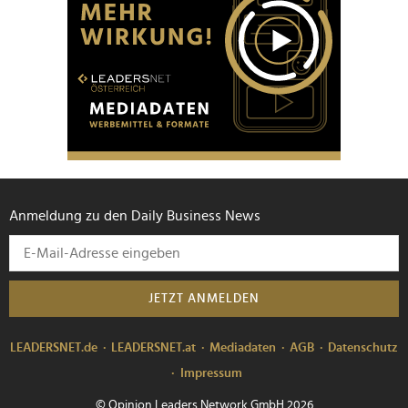
Anmeldung zu den Daily Business News
JETZT ANMELDEN
LEADERSNET.de
LEADERSNET.at
Mediadaten
AGB
Datenschutz
Impressum
© Opinion Leaders Network GmbH 2026