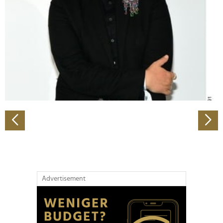
Wir verwenden Cookies, um Inhalte und Anzeigen zu
personalisieren, Funktionen für soziale Medien anbieten
zu können und die Zugriffe auf unsere Website zu
analysieren. Außerdem geben wir Informationen zu Ihrer
Verwendung unserer Website an unsere Partner für
soziale Medien, Werbung und Analysen weiter. Unsere
Partner führen diese Informationen möglicherweise mit
weiteren Daten zusammen, die Sie ihnen bereitgestellt
haben oder die sie im Rahmen Ihrer Nutzung der Dienste
gesammelt haben.
Advertisement