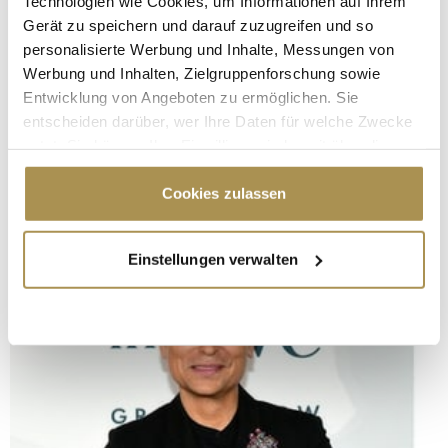
Technologien wie Cookies, um Informationen auf Ihrem
Gerät zu speichern und darauf zuzugreifen und so
personalisierte Werbung und Inhalte, Messungen von
Werbung und Inhalten, Zielgruppenforschung sowie
Entwicklung von Angeboten zu ermöglichen. Sie
entscheiden darüber, wer Ihre Daten für welche Zwecke
nutzt. Sie können Ihre Einwilligung jederzeit über die
Cookie-Erklärung oder durch Klicken auf das Privacy
Trigger Symbol ändern oder widerrufen
Cookies zulassen
Wenn Sie es erlauben, würden wir auch gerne:
Einstellungen verwalten
Informationen über Ihre geografische Lage
erfassen, welche bis auf einige Meter genau sein
können
Ihr Gerät durch aktives Scannen nach
bestimmten Merkmalen (Fingerprinting) identifizieren
Erfahren Sie mehr darüber, wie Ihre persönlichen Daten
verarbeitet werden, und legen Sie Ihre Präferenzen im
Abschnitt Einzelheiten
fest.