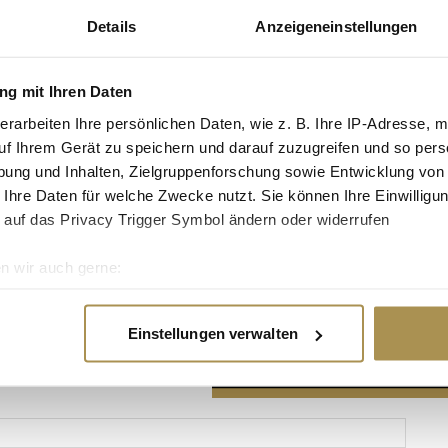
Details
Anzeigeneinstellungen
g mit Ihren Daten
erarbeiten Ihre persönlichen Daten, wie z. B. Ihre IP-Adresse, m
Advertisement
uf Ihrem Gerät zu speichern und darauf zuzugreifen und so pers
ung und Inhalten, Zielgruppenforschung sowie Entwicklung von
 Ihre Daten für welche Zwecke nutzt. Sie können Ihre Einwilligun
 auf das Privacy Trigger Symbol ändern oder widerrufen
n wir auch gerne:
re geografische Lage erfassen, welche bis auf einige Meter gen
es Scannen nach bestimmten Merkmalen (Fingerprinting) identifi
Einstellungen verwalten
ie Ihre persönlichen Daten verarbeitet werden, und legen Sie I
nhalte und Anzeigen zu personalisieren, Funktionen für soziale
Website zu analysieren. Außerdem geben wir Informationen zu I