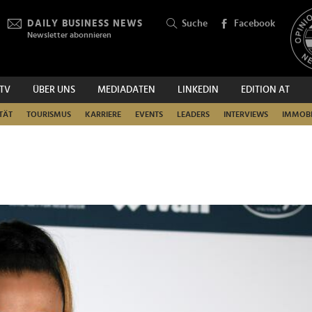
DAILY BUSINESS NEWS
Suche
Facebook
Newsletter abonnieren
.TV
ÜBER UNS
MEDIADATEN
LINKEDIN
EDITION AT
SUCHEN
TÄT
TOURISMUS
KARRIERE
EVENTS
LEADERS
INTERVIEWS
IMMOBI