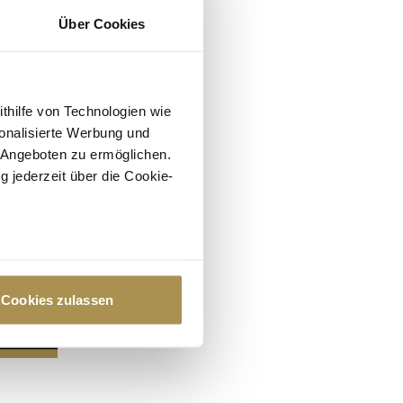
Über Cookies
ithilfe von Technologien wie
onalisierte Werbung und
 Angeboten zu ermöglichen.
g jederzeit über die Cookie-
au sein können
zieren
Cookies zulassen
hre Präferenzen im
Abschnitt
 Medien anbieten zu können
hrer Verwendung unserer