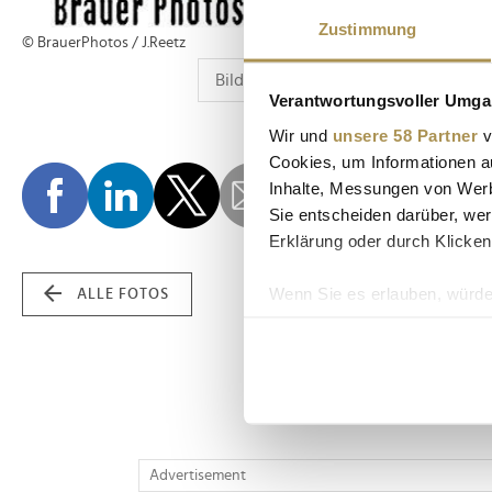
Zustimmung
© BrauerPhotos / J.Reetz
Verantwortungsvoller Umgan
Wir und
unsere 58 Partner
v
Cookies, um Informationen a
Inhalte, Messungen von Werb
Sie entscheiden darüber, wer
Erklärung oder durch Klicken
Wenn Sie es erlauben, würde
ALLE FOTOS
Informationen über Ih
Ihr Gerät durch aktiv
Erfahren Sie mehr darüber, w
Einzelheiten
fest.
Wir verwenden Cookies, um I
Advertisement
und die Zugriffe auf unsere 