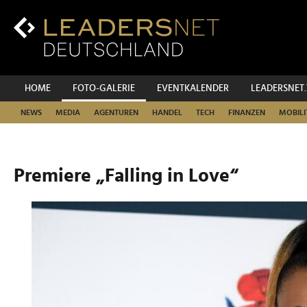
Zum
Inhalt
Zur
Fußzeilen-
Navigation
Zur
HOME
FOTO-GALERIE
EVENTKALENDER
LEADERSNET
Hauptnavigation
NEWS
MEDIA
AGENTUREN
HANDEL
TECH
FINANZEN
MOBILI
Premiere „Falling in Love“