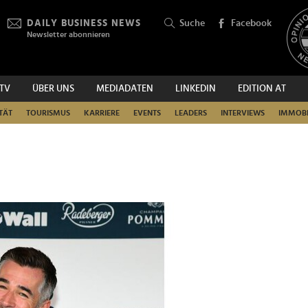
DAILY BUSINESS NEWS
Suche
Facebook
Newsletter abonnieren
.TV
ÜBER UNS
MEDIADATEN
LINKEDIN
EDITION AT
SUCHEN
TÄT
TOURISMUS
KARRIERE
EVENTS
LEADERS
INTERVIEWS
IMMOBI