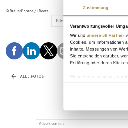
Zustimmung
© BrauerPhotos / J.Reetz
Verantwortungsvoller Umgan
Wir und
unsere 58 Partner
v
Cookies, um Informationen a
Inhalte, Messungen von Werb
Sie entscheiden darüber, wer
Erklärung oder durch Klicken
Wenn Sie es erlauben, würde
ALLE FOTOS
Informationen über Ih
Ihr Gerät durch aktiv
Erfahren Sie mehr darüber, w
Einzelheiten
fest.
Wir verwenden Cookies, um I
Advertisement
und die Zugriffe auf unsere 