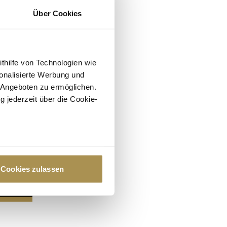
Über Cookies
ithilfe von Technologien wie
onalisierte Werbung und
 Angeboten zu ermöglichen.
g jederzeit über die Cookie-
au sein können
zieren
Cookies zulassen
hre Präferenzen im
Abschnitt
 Medien anbieten zu können
hrer Verwendung unserer