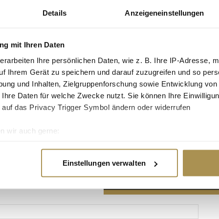
Details
Anzeigeneinstellungen
g mit Ihren Daten
erarbeiten Ihre persönlichen Daten, wie z. B. Ihre IP-Adresse, m
Advertisement
uf Ihrem Gerät zu speichern und darauf zuzugreifen und so pers
ung und Inhalten, Zielgruppenforschung sowie Entwicklung von
 Ihre Daten für welche Zwecke nutzt. Sie können Ihre Einwilligun
 auf das Privacy Trigger Symbol ändern oder widerrufen
n wir auch gerne:
re geografische Lage erfassen, welche bis auf einige Meter gen
es Scannen nach bestimmten Merkmalen (Fingerprinting) identifi
Einstellungen verwalten
ie Ihre persönlichen Daten verarbeitet werden, und legen Sie I
nhalte und Anzeigen zu personalisieren, Funktionen für soziale
Website zu analysieren. Außerdem geben wir Informationen zu I