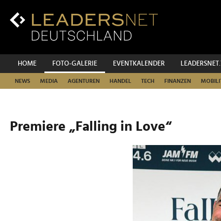
Zum
Inhalt
Zur
Fußzeilen-
Navigation
Zur
HOME
FOTO-GALERIE
EVENTKALENDER
LEADERSNET
Hauptnavigation
NEWS
MEDIA
AGENTUREN
HANDEL
TECH
FINANZEN
MOBILI
Premiere „Falling in Love“