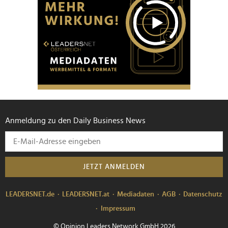
Anmeldung zu den Daily Business News
JETZT ANMELDEN
LEADERSNET.de
LEADERSNET.at
Mediadaten
AGB
Datenschutz
Impressum
© Opinion Leaders Network GmbH 2026