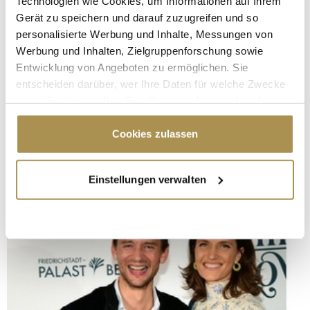
Technologien wie Cookies, um Informationen auf Ihrem
Gerät zu speichern und darauf zuzugreifen und so
personalisierte Werbung und Inhalte, Messungen von
Werbung und Inhalten, Zielgruppenforschung sowie
Entwicklung von Angeboten zu ermöglichen. Sie
entscheiden darüber, wer Ihre Daten für welche Zwecke
nutzt. Sie können Ihre Einwilligung jederzeit über die
Cookie-Erklärung oder durch Klicken auf das Privacy
Trigger Symbol ändern oder widerrufen
Cookies zulassen
Wenn Sie es erlauben, würden wir auch gerne:
Einstellungen verwalten
Informationen über Ihre geografische Lage
erfassen, welche bis auf einige Meter genau sein
können
Ihr Gerät durch aktives Scannen nach
bestimmten Merkmalen (Fingerprinting) identifizieren
Erfahren Sie mehr darüber, wie Ihre persönlichen Daten
verarbeitet werden, und legen Sie Ihre Präferenzen im
Abschnitt Einzelheiten
fest.