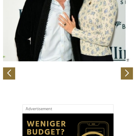
Wir verwenden Cookies, um Inhalte und Anzeigen zu
personalisieren, Funktionen für soziale Medien anbieten
zu können und die Zugriffe auf unsere Website zu
analysieren. Außerdem geben wir Informationen zu Ihrer
Verwendung unserer Website an unsere Partner für
soziale Medien, Werbung und Analysen weiter. Unsere
Partner führen diese Informationen möglicherweise mit
weiteren Daten zusammen, die Sie ihnen bereitgestellt
haben oder die sie im Rahmen Ihrer Nutzung der Dienste
gesammelt haben.
Advertisement