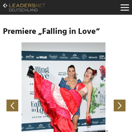
Zum
Inhalt
Zur
Fußzeilen-
Navigation
Premiere „Falling in Love“
Zur
Hauptnavigation