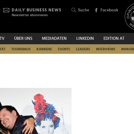
DAILY BUSINESS NEWS
Suche
Facebook
Newsletter abonnieren
.TV
ÜBER UNS
MEDIADATEN
LINKEDIN
EDITION AT
SUCHEN
TÄT
TOURISMUS
KARRIERE
EVENTS
LEADERS
INTERVIEWS
IMMOBI