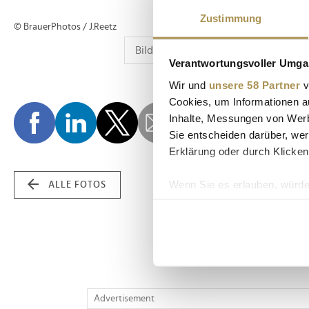
Zustimmung
© BrauerPhotos / J.Reetz
Verantwortungsvoller Umgan
Wir und
unsere 58 Partner
v
Cookies, um Informationen a
Inhalte, Messungen von Werb
Sie entscheiden darüber, wer
Erklärung oder durch Klicken
Wenn Sie es erlauben, würde
ALLE FOTOS
Informationen über Ih
Ihr Gerät durch aktiv
Erfahren Sie mehr darüber, w
Einzelheiten
fest.
Wir verwenden Cookies, um I
Advertisement
und die Zugriffe auf unsere 