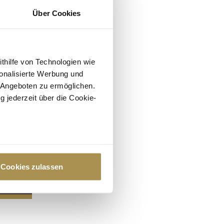
Über Cookies
ithilfe von Technologien wie
onalisierte Werbung und
 Angeboten zu ermöglichen.
g jederzeit über die Cookie-
au sein können
zieren
Cookies zulassen
hre Präferenzen im
Abschnitt
 Medien anbieten zu können
hrer Verwendung unserer