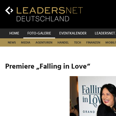
Zum
Inhalt
Zur
Fußzeilen-
Navigation
Zur
HOME
FOTO-GALERIE
EVENTKALENDER
LEADERSNET
Hauptnavigation
NEWS
MEDIA
AGENTUREN
HANDEL
TECH
FINANZEN
MOBILI
Premiere „Falling in Love“