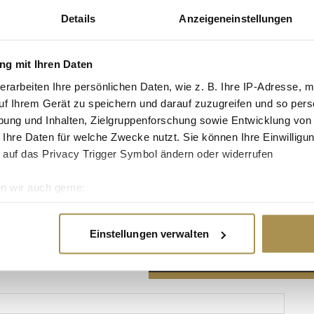
Details
Anzeigeneinstellungen
g mit Ihren Daten
erarbeiten Ihre persönlichen Daten, wie z. B. Ihre IP-Adresse, m
Advertisement
uf Ihrem Gerät zu speichern und darauf zuzugreifen und so pers
ung und Inhalten, Zielgruppenforschung sowie Entwicklung von
 Ihre Daten für welche Zwecke nutzt. Sie können Ihre Einwilligun
 auf das Privacy Trigger Symbol ändern oder widerrufen
n wir auch gerne:
re geografische Lage erfassen, welche bis auf einige Meter gen
es Scannen nach bestimmten Merkmalen (Fingerprinting) identifi
Einstellungen verwalten
ie Ihre persönlichen Daten verarbeitet werden, und legen Sie I
nhalte und Anzeigen zu personalisieren, Funktionen für soziale
Website zu analysieren. Außerdem geben wir Informationen zu I