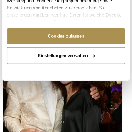
Werbung und Inhalten, Zielgruppenforschung sowie
Entwicklung von Angeboten zu ermöglichen. Sie
entscheiden darüber, wer Ihre Daten für welche Zwecke
nutzt. Sie können Ihre Einwilligung jederzeit über die
Cookie-Erklärung oder durch Klicken auf das Privacy
Trigger Symbol ändern oder widerrufen
Cookies zulassen
Wenn Sie es erlauben, würden wir auch gerne:
Einstellungen verwalten
Informationen über Ihre geografische Lage
erfassen, welche bis auf einige Meter genau sein
können
Ihr Gerät durch aktives Scannen nach
bestimmten Merkmalen (Fingerprinting) identifizieren
Erfahren Sie mehr darüber, wie Ihre persönlichen Daten
verarbeitet werden, und legen Sie Ihre Präferenzen im
Abschnitt Einzelheiten
fest.
Wir verwenden Cookies, um Inhalte und Anzeigen zu
personalisieren, Funktionen für soziale Medien anbieten