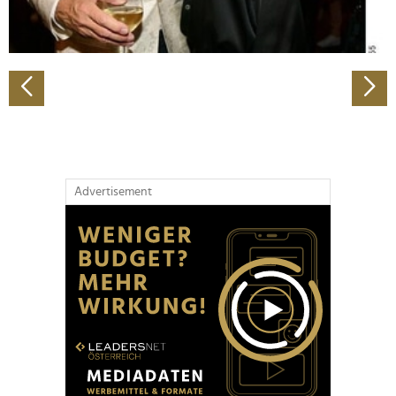
zu können und die Zugriffe auf unsere Website zu
analysieren. Außerdem geben wir Informationen zu Ihrer
Verwendung unserer Website an unsere Partner für
soziale Medien, Werbung und Analysen weiter. Unsere
Partner führen diese Informationen möglicherweise mit
weiteren Daten zusammen, die Sie ihnen bereitgestellt
haben oder die sie im Rahmen Ihrer Nutzung der Dienste
gesammelt haben.
Advertisement