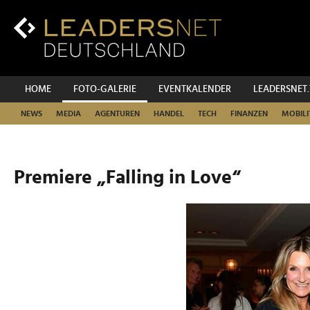
Zum
Inhalt
Zur
Fußzeilen-
Navigation
Zur
HOME
FOTO-GALERIE
EVENTKALENDER
LEADERSNET
Hauptnavigation
NEWS
MEDIA
AGENTUREN
HANDEL
TECH
FINANZEN
MOBILI
Premiere „Falling in Love“