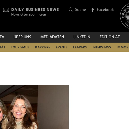
DAILY BUSINESS NEWS
Suche
Facebook
Newsletter abonnieren
.TV
ÜBER UNS
MEDIADATEN
LINKEDIN
EDITION AT
SUCHEN
TÄT
TOURISMUS
KARRIERE
EVENTS
LEADERS
INTERVIEWS
IMMOBI