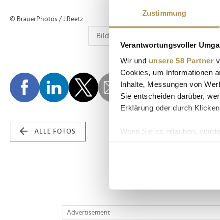
Zustimmung
© BrauerPhotos / J.Reetz
Verantwortungsvoller Umgan
Wir und
unsere 58 Partner
v
Cookies, um Informationen a
Inhalte, Messungen von Werb
Sie entscheiden darüber, wer
Erklärung oder durch Klicken
Wenn Sie es erlauben, würde
ALLE FOTOS
Informationen über Ih
Ihr Gerät durch aktiv
Erfahren Sie mehr darüber, w
Einzelheiten
fest.
Wir verwenden Cookies, um I
Advertisement
und die Zugriffe auf unsere 