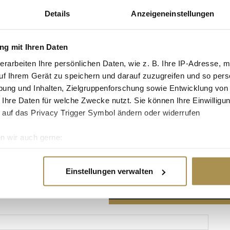
Details
Anzeigeneinstellungen
g mit Ihren Daten
erarbeiten Ihre persönlichen Daten, wie z. B. Ihre IP-Adresse, m
Advertisement
uf Ihrem Gerät zu speichern und darauf zuzugreifen und so pers
ung und Inhalten, Zielgruppenforschung sowie Entwicklung von
 Ihre Daten für welche Zwecke nutzt. Sie können Ihre Einwilligun
 auf das Privacy Trigger Symbol ändern oder widerrufen
n wir auch gerne:
re geografische Lage erfassen, welche bis auf einige Meter gen
es Scannen nach bestimmten Merkmalen (Fingerprinting) identifi
Einstellungen verwalten
ie Ihre persönlichen Daten verarbeitet werden, und legen Sie I
nhalte und Anzeigen zu personalisieren, Funktionen für soziale
Website zu analysieren. Außerdem geben wir Informationen zu I