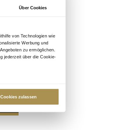
Über Cookies
ithilfe von Technologien wie
onalisierte Werbung und
 Angeboten zu ermöglichen.
g jederzeit über die Cookie-
au sein können
zieren
Cookies zulassen
hre Präferenzen im
Abschnitt
 Medien anbieten zu können
hrer Verwendung unserer