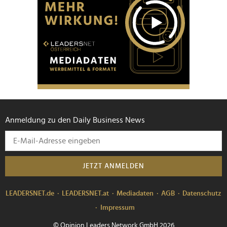
Anmeldung zu den Daily Business News
JETZT ANMELDEN
LEADERSNET.de
LEADERSNET.at
Mediadaten
AGB
Datenschutz
Impressum
© Opinion Leaders Network GmbH 2026