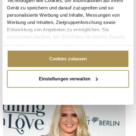
Technologien wie Cookies, um Informationen auf Ihrem
Gerät zu speichern und darauf zuzugreifen und so
personalisierte Werbung und Inhalte, Messungen von
Werbung und Inhalten, Zielgruppenforschung sowie
Entwicklung von Angeboten zu ermöglichen. Sie
entscheiden darüber, wer Ihre Daten für welche Zwecke
nutzt. Sie können Ihre Einwilligung jederzeit über die
Cookie-Erklärung oder durch Klicken auf das Privacy
Trigger Symbol ändern oder widerrufen
Cookies zulassen
Wenn Sie es erlauben, würden wir auch gerne:
Einstellungen verwalten
Informationen über Ihre geografische Lage
erfassen, welche bis auf einige Meter genau sein
können
Ihr Gerät durch aktives Scannen nach
bestimmten Merkmalen (Fingerprinting) identifizieren
Erfahren Sie mehr darüber, wie Ihre persönlichen Daten
verarbeitet werden, und legen Sie Ihre Präferenzen im
Abschnitt Einzelheiten
fest.