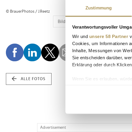
Zustimmung
© BrauerPhotos / J.Reetz
Verantwortungsvoller Umgan
Wir und
unsere 58 Partner
v
Cookies, um Informationen a
Inhalte, Messungen von Werb
Sie entscheiden darüber, wer
Erklärung oder durch Klicken
Wenn Sie es erlauben, würde
ALLE FOTOS
Informationen über Ih
Ihr Gerät durch aktiv
Erfahren Sie mehr darüber, w
Einzelheiten
fest.
Wir verwenden Cookies, um I
Advertisement
und die Zugriffe auf unsere 