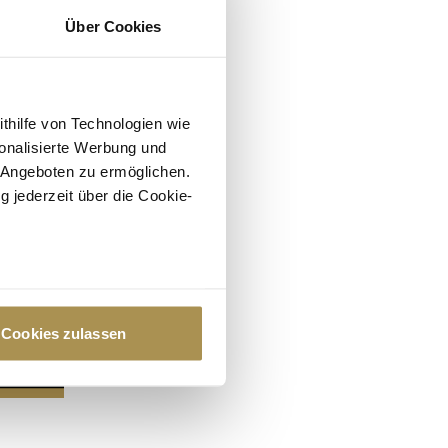
Über Cookies
ithilfe von Technologien wie
onalisierte Werbung und
 Angeboten zu ermöglichen.
g jederzeit über die Cookie-
au sein können
zieren
Cookies zulassen
hre Präferenzen im
Abschnitt
 Medien anbieten zu können
hrer Verwendung unserer