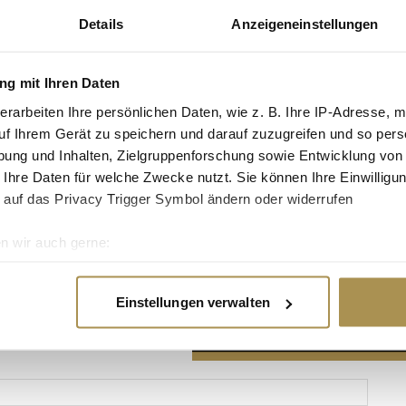
Details
Anzeigeneinstellungen
g mit Ihren Daten
erarbeiten Ihre persönlichen Daten, wie z. B. Ihre IP-Adresse, m
Advertisement
uf Ihrem Gerät zu speichern und darauf zuzugreifen und so pers
ung und Inhalten, Zielgruppenforschung sowie Entwicklung von
 Ihre Daten für welche Zwecke nutzt. Sie können Ihre Einwilligun
 auf das Privacy Trigger Symbol ändern oder widerrufen
n wir auch gerne:
re geografische Lage erfassen, welche bis auf einige Meter gen
es Scannen nach bestimmten Merkmalen (Fingerprinting) identifi
Einstellungen verwalten
ie Ihre persönlichen Daten verarbeitet werden, und legen Sie I
nhalte und Anzeigen zu personalisieren, Funktionen für soziale
Website zu analysieren. Außerdem geben wir Informationen zu I