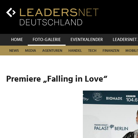
Zum
Inhalt
Zur
Fußzeilen-
Navigation
Zur
HOME
FOTO-GALERIE
EVENTKALENDER
LEADERSNET
Hauptnavigation
NEWS
MEDIA
AGENTUREN
HANDEL
TECH
FINANZEN
MOBILI
Premiere „Falling in Love“