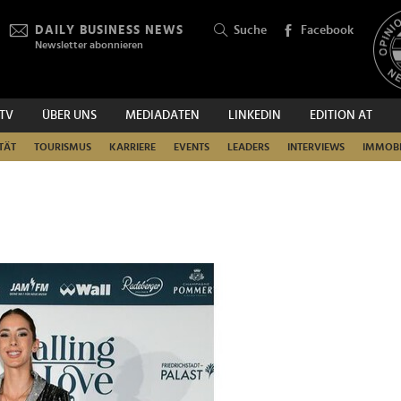
DAILY BUSINESS NEWS
Suche
Facebook
Newsletter abonnieren
.TV
ÜBER UNS
MEDIADATEN
LINKEDIN
EDITION AT
SUCHEN
TÄT
TOURISMUS
KARRIERE
EVENTS
LEADERS
INTERVIEWS
IMMOBI