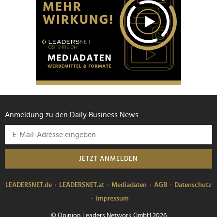
Anmeldung zu den Daily Business News
JETZT ANMELDEN
LEADERSNET.de
LEADERSNET.at
Mediadaten
AGB
Datenschutz
Impressum
© Opinion Leaders Network GmbH 2026