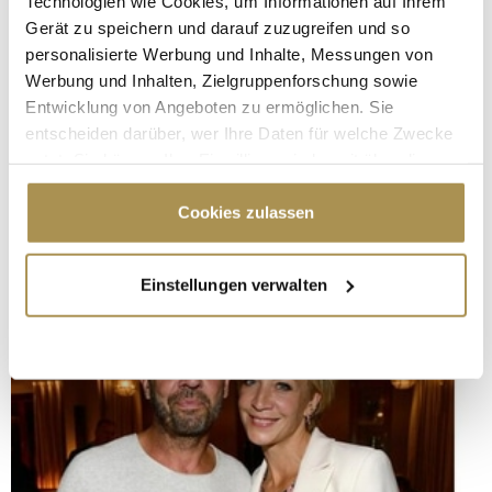
Technologien wie Cookies, um Informationen auf Ihrem
Gerät zu speichern und darauf zuzugreifen und so
personalisierte Werbung und Inhalte, Messungen von
Werbung und Inhalten, Zielgruppenforschung sowie
Entwicklung von Angeboten zu ermöglichen. Sie
entscheiden darüber, wer Ihre Daten für welche Zwecke
nutzt. Sie können Ihre Einwilligung jederzeit über die
Cookie-Erklärung oder durch Klicken auf das Privacy
Trigger Symbol ändern oder widerrufen
Cookies zulassen
Wenn Sie es erlauben, würden wir auch gerne:
Einstellungen verwalten
Informationen über Ihre geografische Lage
erfassen, welche bis auf einige Meter genau sein
können
Ihr Gerät durch aktives Scannen nach
bestimmten Merkmalen (Fingerprinting) identifizieren
Erfahren Sie mehr darüber, wie Ihre persönlichen Daten
verarbeitet werden, und legen Sie Ihre Präferenzen im
Abschnitt Einzelheiten
fest.