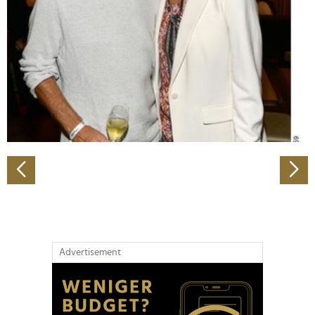
Wir verwenden Cookies, um Inhalte und Anzeigen zu
personalisieren, Funktionen für soziale Medien anbieten
zu können und die Zugriffe auf unsere Website zu
analysieren. Außerdem geben wir Informationen zu Ihrer
Verwendung unserer Website an unsere Partner für
soziale Medien, Werbung und Analysen weiter. Unsere
Partner führen diese Informationen möglicherweise mit
weiteren Daten zusammen, die Sie ihnen bereitgestellt
haben oder die sie im Rahmen Ihrer Nutzung der Dienste
gesammelt haben.
Advertisement