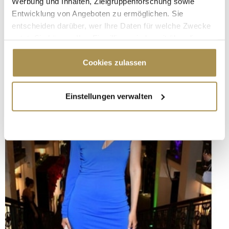
Werbung und Inhalten, Zielgruppenforschung sowie
Entwicklung von Angeboten zu ermöglichen. Sie
entscheiden darüber, wer Ihre Daten für welche Zwecke
nutzt. Sie können Ihre Einwilligung jederzeit über die
Cookie-Erklärung oder durch Klicken auf das Privacy
Trigger Symbol ändern oder widerrufen
Cookies zulassen
Wenn Sie es erlauben, würden wir auch gerne:
Einstellungen verwalten
Informationen über Ihre geografische Lage
erfassen, welche bis auf einige Meter genau sein
können
Ihr Gerät durch aktives Scannen nach
bestimmten Merkmalen (Fingerprinting) identifizieren
Erfahren Sie mehr darüber, wie Ihre persönlichen Daten
verarbeitet werden, und legen Sie Ihre Präferenzen im
Abschnitt Einzelheiten
fest.
Wir verwenden Cookies, um Inhalte und Anzeigen zu
personalisieren, Funktionen für soziale Medien anbieten