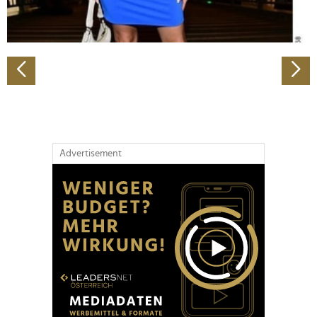
zu können und die Zugriffe auf unsere Website zu
analysieren. Außerdem geben wir Informationen zu Ihrer
Verwendung unserer Website an unsere Partner für
soziale Medien, Werbung und Analysen weiter. Unsere
Partner führen diese Informationen möglicherweise mit
weiteren Daten zusammen, die Sie ihnen bereitgestellt
haben oder die sie im Rahmen Ihrer Nutzung der Dienste
gesammelt haben.
Advertisement