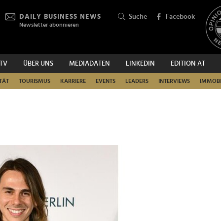
DAILY BUSINESS NEWS
Suche
Facebook
Newsletter abonnieren
.TV
ÜBER UNS
MEDIADATEN
LINKEDIN
EDITION AT
SUCHEN
TÄT
TOURISMUS
KARRIERE
EVENTS
LEADERS
INTERVIEWS
IMMOBI