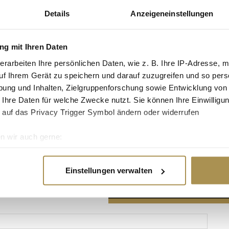
Details
Anzeigeneinstellungen
g mit Ihren Daten
erarbeiten Ihre persönlichen Daten, wie z. B. Ihre IP-Adresse, m
Advertisement
uf Ihrem Gerät zu speichern und darauf zuzugreifen und so pers
ung und Inhalten, Zielgruppenforschung sowie Entwicklung von
 Ihre Daten für welche Zwecke nutzt. Sie können Ihre Einwilligun
 auf das Privacy Trigger Symbol ändern oder widerrufen
n wir auch gerne:
re geografische Lage erfassen, welche bis auf einige Meter gen
es Scannen nach bestimmten Merkmalen (Fingerprinting) identifi
Einstellungen verwalten
ie Ihre persönlichen Daten verarbeitet werden, und legen Sie I
nhalte und Anzeigen zu personalisieren, Funktionen für soziale
Website zu analysieren. Außerdem geben wir Informationen zu I