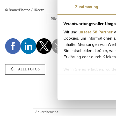
Zustimmung
© BrauerPhotos / J.Reetz
Verantwortungsvoller Umgan
Wir und
unsere 58 Partner
v
Cookies, um Informationen a
Inhalte, Messungen von Werb
Sie entscheiden darüber, wer
Erklärung oder durch Klicken
Wenn Sie es erlauben, würde
ALLE FOTOS
Informationen über Ih
Ihr Gerät durch aktiv
Erfahren Sie mehr darüber, w
Einzelheiten
fest.
Wir verwenden Cookies, um I
Advertisement
und die Zugriffe auf unsere 