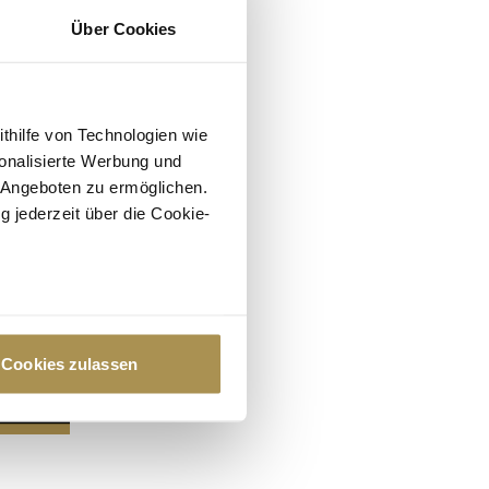
Über Cookies
ithilfe von Technologien wie
onalisierte Werbung und
 Angeboten zu ermöglichen.
g jederzeit über die Cookie-
au sein können
zieren
Cookies zulassen
hre Präferenzen im
Abschnitt
 Medien anbieten zu können
hrer Verwendung unserer