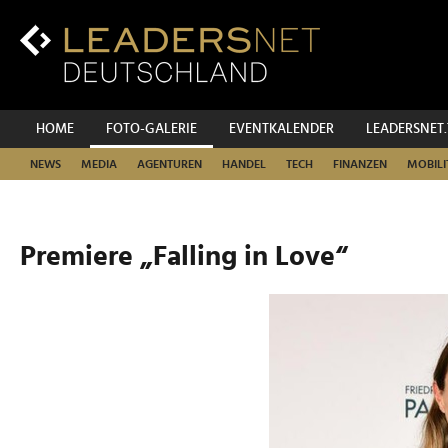
Zum
Inhalt
Zur
Fußzeilen-
Navigation
Zur
HOME
FOTO-GALERIE
EVENTKALENDER
LEADERSNET
Hauptnavigation
NEWS
MEDIA
AGENTUREN
HANDEL
TECH
FINANZEN
MOBILI
Premiere „Falling in Love“