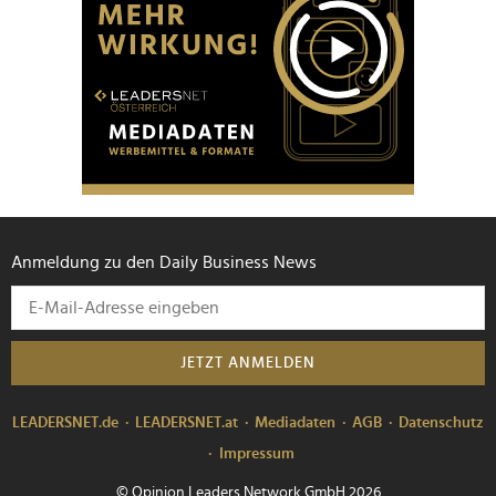
Anmeldung zu den Daily Business News
JETZT ANMELDEN
LEADERSNET.de
LEADERSNET.at
Mediadaten
AGB
Datenschutz
Impressum
© Opinion Leaders Network GmbH 2026