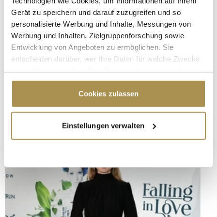
Technologien wie Cookies, um Informationen auf Ihrem
Gerät zu speichern und darauf zuzugreifen und so
personalisierte Werbung und Inhalte, Messungen von
Werbung und Inhalten, Zielgruppenforschung sowie
Entwicklung von Angeboten zu ermöglichen. Sie
entscheiden darüber, wer Ihre Daten für welche Zwecke
nutzt. Sie können Ihre Einwilligung jederzeit über die
Cookie-Erklärung oder durch Klicken auf das Privacy
Trigger Symbol ändern oder widerrufen
Cookies zulassen
Wenn Sie es erlauben, würden wir auch gerne:
Einstellungen verwalten
Informationen über Ihre geografische Lage
erfassen, welche bis auf einige Meter genau sein
können
Ihr Gerät durch aktives Scannen nach
bestimmten Merkmalen (Fingerprinting) identifizieren
Erfahren Sie mehr darüber, wie Ihre persönlichen Daten
verarbeitet werden, und legen Sie Ihre Präferenzen im
Abschnitt Einzelheiten
fest.