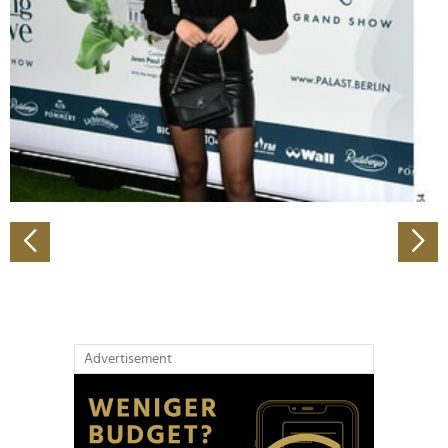
Wir verwenden Cookies, um Inhalte und Anzeigen zu
personalisieren, Funktionen für soziale Medien anbieten
zu können und die Zugriffe auf unsere Website zu
analysieren. Außerdem geben wir Informationen zu Ihrer
Verwendung unserer Website an unsere Partner für
soziale Medien, Werbung und Analysen weiter. Unsere
Partner führen diese Informationen möglicherweise mit
weiteren Daten zusammen, die Sie ihnen bereitgestellt
haben oder die sie im Rahmen Ihrer Nutzung der Dienste
gesammelt haben.
Advertisement