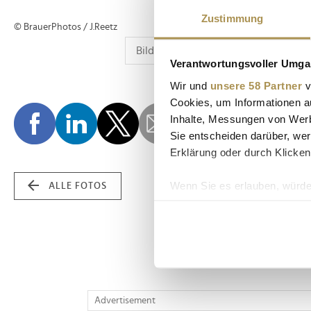
Zustimmung
© BrauerPhotos / J.Reetz
Verantwortungsvoller Umgan
Wir und
unsere 58 Partner
v
Cookies, um Informationen a
Inhalte, Messungen von Werb
Sie entscheiden darüber, wer
Erklärung oder durch Klicken
Wenn Sie es erlauben, würde
ALLE FOTOS
Informationen über Ih
Ihr Gerät durch aktiv
Erfahren Sie mehr darüber, w
Einzelheiten
fest.
Wir verwenden Cookies, um I
Advertisement
und die Zugriffe auf unsere 