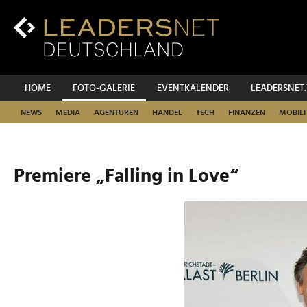
Zum
Inhalt
Zur
Fußzeilen-
Navigation
Zur
HOME
FOTO-GALERIE
EVENTKALENDER
LEADERSNET
Hauptnavigation
NEWS
MEDIA
AGENTUREN
HANDEL
TECH
FINANZEN
MOBILI
Premiere „Falling in Love“