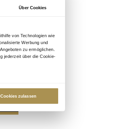
Über Cookies
ithilfe von Technologien wie
onalisierte Werbung und
 Angeboten zu ermöglichen.
g jederzeit über die Cookie-
au sein können
zieren
Cookies zulassen
hre Präferenzen im
Abschnitt
 Medien anbieten zu können
hrer Verwendung unserer