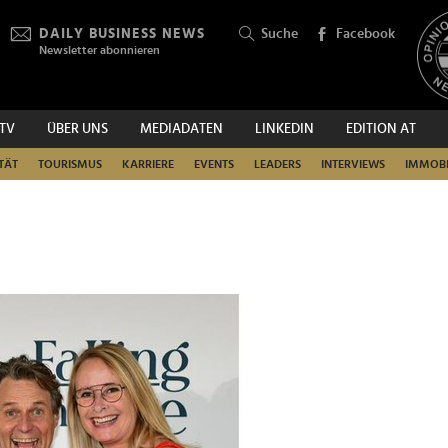
DAILY BUSINESS NEWS
Suche
Facebook
Newsletter abonnieren
.TV
ÜBER UNS
MEDIADATEN
LINKEDIN
EDITION AT
SUCHEN
TÄT
TOURISMUS
KARRIERE
EVENTS
LEADERS
INTERVIEWS
IMMOBI