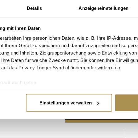
Details
Anzeigeneinstellungen
g mit Ihren Daten
erarbeiten Ihre persönlichen Daten, wie z. B. Ihre IP-Adresse, m
Advertisement
uf Ihrem Gerät zu speichern und darauf zuzugreifen und so pers
ung und Inhalten, Zielgruppenforschung sowie Entwicklung von
 Ihre Daten für welche Zwecke nutzt. Sie können Ihre Einwilligun
 auf das Privacy Trigger Symbol ändern oder widerrufen
n wir auch gerne:
re geografische Lage erfassen, welche bis auf einige Meter gen
es Scannen nach bestimmten Merkmalen (Fingerprinting) identifi
Einstellungen verwalten
ie Ihre persönlichen Daten verarbeitet werden, und legen Sie I
nhalte und Anzeigen zu personalisieren, Funktionen für soziale
Website zu analysieren. Außerdem geben wir Informationen zu I