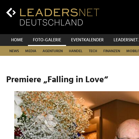
Zum
Inhalt
Zur
Fußzeilen-
Navigation
Zur
HOME
FOTO-GALERIE
EVENTKALENDER
LEADERSNET
Hauptnavigation
NEWS
MEDIA
AGENTUREN
HANDEL
TECH
FINANZEN
MOBILI
Premiere „Falling in Love“