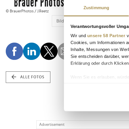
Zustimmung
© BrauerPhotos / J.Reetz
Verantwortungsvoller Umgan
Wir und
unsere 58 Partner
v
Cookies, um Informationen a
Inhalte, Messungen von Werb
Sie entscheiden darüber, wer
Erklärung oder durch Klicken
Wenn Sie es erlauben, würde
ALLE FOTOS
Informationen über Ih
Ihr Gerät durch aktiv
Erfahren Sie mehr darüber, w
Einzelheiten
fest.
Wir verwenden Cookies, um I
Advertisement
und die Zugriffe auf unsere 