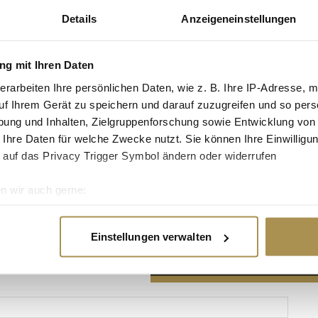
Details
Anzeigeneinstellungen
g mit Ihren Daten
erarbeiten Ihre persönlichen Daten, wie z. B. Ihre IP-Adresse, m
Advertisement
uf Ihrem Gerät zu speichern und darauf zuzugreifen und so pers
ung und Inhalten, Zielgruppenforschung sowie Entwicklung von
 Ihre Daten für welche Zwecke nutzt. Sie können Ihre Einwilligun
 auf das Privacy Trigger Symbol ändern oder widerrufen
n wir auch gerne:
re geografische Lage erfassen, welche bis auf einige Meter gen
es Scannen nach bestimmten Merkmalen (Fingerprinting) identifi
Einstellungen verwalten
ie Ihre persönlichen Daten verarbeitet werden, und legen Sie I
nhalte und Anzeigen zu personalisieren, Funktionen für soziale
Website zu analysieren. Außerdem geben wir Informationen zu I