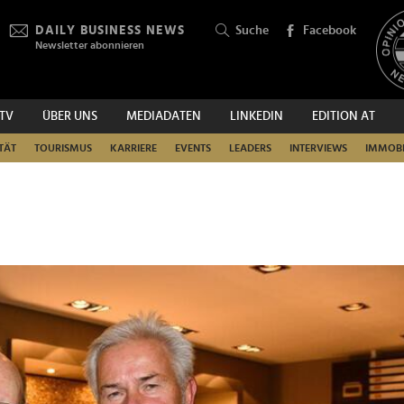
DAILY BUSINESS NEWS
Suche
Facebook
Newsletter abonnieren
.TV
ÜBER UNS
MEDIADATEN
LINKEDIN
EDITION AT
SUCHEN
TÄT
TOURISMUS
KARRIERE
EVENTS
LEADERS
INTERVIEWS
IMMOBI