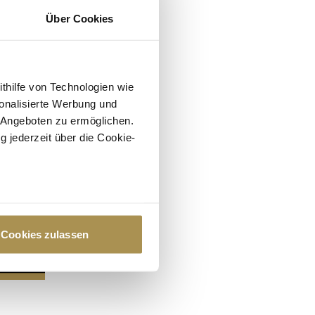
Über Cookies
ithilfe von Technologien wie
onalisierte Werbung und
 Angeboten zu ermöglichen.
g jederzeit über die Cookie-
au sein können
zieren
Cookies zulassen
hre Präferenzen im
Abschnitt
 Medien anbieten zu können
hrer Verwendung unserer