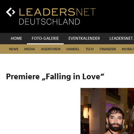
Zum
Inhalt
Zur
Fußzeilen-
Navigation
Zur
HOME
FOTO-GALERIE
EVENTKALENDER
LEADERSNET
Hauptnavigation
NEWS
MEDIA
AGENTUREN
HANDEL
TECH
FINANZEN
MOBILI
Premiere „Falling in Love“