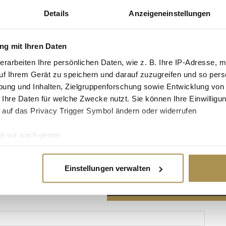
Details
Anzeigeneinstellungen
g mit Ihren Daten
erarbeiten Ihre persönlichen Daten, wie z. B. Ihre IP-Adresse, m
Advertisement
uf Ihrem Gerät zu speichern und darauf zuzugreifen und so pers
ung und Inhalten, Zielgruppenforschung sowie Entwicklung von
 Ihre Daten für welche Zwecke nutzt. Sie können Ihre Einwilligun
 auf das Privacy Trigger Symbol ändern oder widerrufen
n wir auch gerne:
re geografische Lage erfassen, welche bis auf einige Meter gen
es Scannen nach bestimmten Merkmalen (Fingerprinting) identifi
Einstellungen verwalten
ie Ihre persönlichen Daten verarbeitet werden, und legen Sie I
nhalte und Anzeigen zu personalisieren, Funktionen für soziale
Website zu analysieren. Außerdem geben wir Informationen zu I