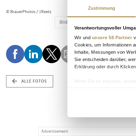
Zustimmung
© BrauerPhotos / J.Reetz
Verantwortungsvoller Umgan
Wir und
unsere 58 Partner
v
Cookies, um Informationen a
Inhalte, Messungen von Werb
Sie entscheiden darüber, wer
Erklärung oder durch Klicken
Wenn Sie es erlauben, würde
ALLE FOTOS
Informationen über Ih
Ihr Gerät durch aktiv
Erfahren Sie mehr darüber, w
Einzelheiten
fest.
Wir verwenden Cookies, um I
Advertisement
und die Zugriffe auf unsere 