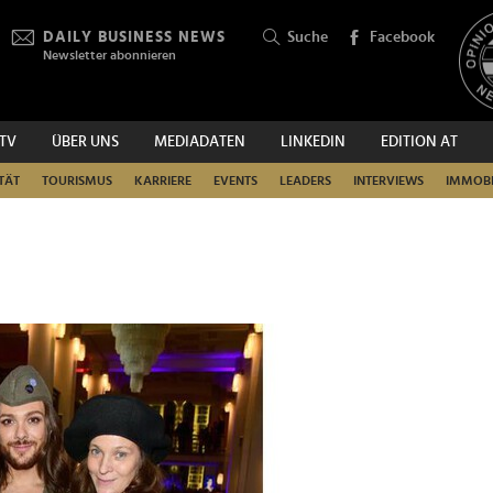
DAILY BUSINESS NEWS
Suche
Facebook
Newsletter abonnieren
.TV
ÜBER UNS
MEDIADATEN
LINKEDIN
EDITION AT
SUCHEN
TÄT
TOURISMUS
KARRIERE
EVENTS
LEADERS
INTERVIEWS
IMMOBI