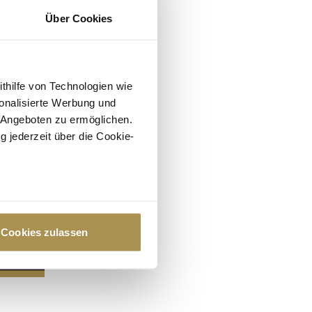
Über Cookies
ithilfe von Technologien wie
onalisierte Werbung und
 Angeboten zu ermöglichen.
g jederzeit über die Cookie-
au sein können
zieren
Cookies zulassen
hre Präferenzen im
Abschnitt
 Medien anbieten zu können
hrer Verwendung unserer