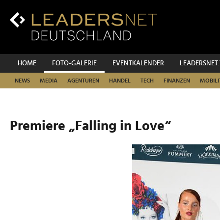
Zum
Inhalt
Zur
Fußzeilen-
Navigation
Zur
HOME
FOTO-GALERIE
EVENTKALENDER
LEADERSNET
Hauptnavigation
NEWS
MEDIA
AGENTUREN
HANDEL
TECH
FINANZEN
MOBILI
Premiere „Falling in Love“