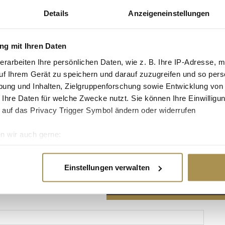
Details
Anzeigeneinstellungen
g mit Ihren Daten
erarbeiten Ihre persönlichen Daten, wie z. B. Ihre IP-Adresse, m
Advertisement
uf Ihrem Gerät zu speichern und darauf zuzugreifen und so pers
ung und Inhalten, Zielgruppenforschung sowie Entwicklung von
 Ihre Daten für welche Zwecke nutzt. Sie können Ihre Einwilligun
 auf das Privacy Trigger Symbol ändern oder widerrufen
n wir auch gerne:
re geografische Lage erfassen, welche bis auf einige Meter gen
es Scannen nach bestimmten Merkmalen (Fingerprinting) identifi
Einstellungen verwalten
ie Ihre persönlichen Daten verarbeitet werden, und legen Sie I
nhalte und Anzeigen zu personalisieren, Funktionen für soziale
Website zu analysieren. Außerdem geben wir Informationen zu I