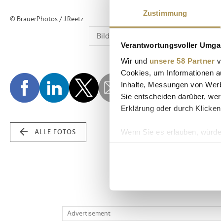
Zustimmung
© BrauerPhotos / J.Reetz
Verantwortungsvoller Umgan
Wir und
unsere 58 Partner
v
Cookies, um Informationen a
Inhalte, Messungen von Werb
Sie entscheiden darüber, wer
Erklärung oder durch Klicken
Wenn Sie es erlauben, würde
ALLE FOTOS
Informationen über Ih
Ihr Gerät durch aktiv
Erfahren Sie mehr darüber, w
Einzelheiten
fest.
Wir verwenden Cookies, um I
Advertisement
und die Zugriffe auf unsere 