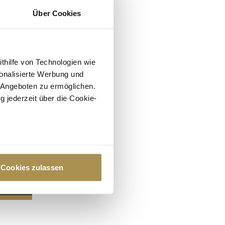
Über Cookies
ithilfe von Technologien wie
onalisierte Werbung und
 Angeboten zu ermöglichen.
g jederzeit über die Cookie-
au sein können
zieren
Cookies zulassen
hre Präferenzen im
Abschnitt
 Medien anbieten zu können
hrer Verwendung unserer