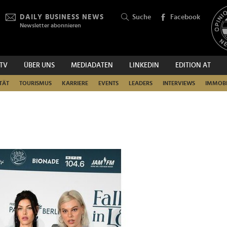
DAILY BUSINESS NEWS
Suche
Facebook
Newsletter abonnieren
.TV
ÜBER UNS
MEDIADATEN
LINKEDIN
EDITION AT
SUCHEN
TÄT
TOURISMUS
KARRIERE
EVENTS
LEADERS
INTERVIEWS
IMMOBI