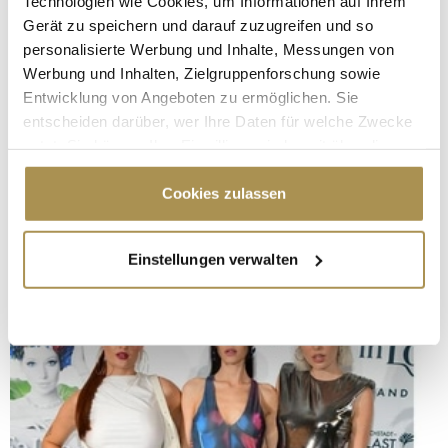
Technologien wie Cookies, um Informationen auf Ihrem
Gerät zu speichern und darauf zuzugreifen und so
personalisierte Werbung und Inhalte, Messungen von
Werbung und Inhalten, Zielgruppenforschung sowie
Entwicklung von Angeboten zu ermöglichen. Sie
entscheiden darüber, wer Ihre Daten für welche Zwecke
nutzt. Sie können Ihre Einwilligung jederzeit über die
Cookie-Erklärung oder durch Klicken auf das Privacy
Trigger Symbol ändern oder widerrufen
Cookies zulassen
Wenn Sie es erlauben, würden wir auch gerne:
Einstellungen verwalten
Informationen über Ihre geografische Lage
erfassen, welche bis auf einige Meter genau sein
können
Ihr Gerät durch aktives Scannen nach
bestimmten Merkmalen (Fingerprinting) identifizieren
Erfahren Sie mehr darüber, wie Ihre persönlichen Daten
verarbeitet werden, und legen Sie Ihre Präferenzen im
Abschnitt Einzelheiten
fest.