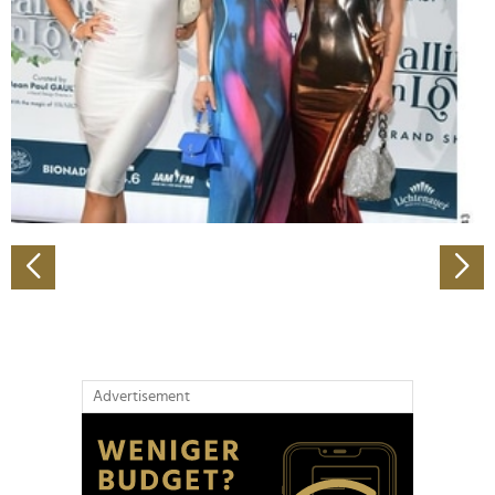
Wir verwenden Cookies, um Inhalte und Anzeigen zu
personalisieren, Funktionen für soziale Medien anbieten
zu können und die Zugriffe auf unsere Website zu
analysieren. Außerdem geben wir Informationen zu Ihrer
Verwendung unserer Website an unsere Partner für
soziale Medien, Werbung und Analysen weiter. Unsere
Partner führen diese Informationen möglicherweise mit
weiteren Daten zusammen, die Sie ihnen bereitgestellt
haben oder die sie im Rahmen Ihrer Nutzung der Dienste
gesammelt haben.
Advertisement