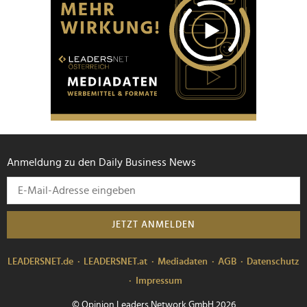
Anmeldung zu den Daily Business News
JETZT ANMELDEN
LEADERSNET.de
LEADERSNET.at
Mediadaten
AGB
Datenschutz
Impressum
© Opinion Leaders Network GmbH 2026