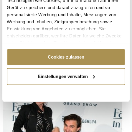
Technologien wie Cookies, um Informationen auf Ihrem
Gerät zu speichern und darauf zuzugreifen und so
personalisierte Werbung und Inhalte, Messungen von
Werbung und Inhalten, Zielgruppenforschung sowie
Entwicklung von Angeboten zu ermöglichen. Sie
entscheiden darüber, wer Ihre Daten für welche Zwecke
nutzt. Sie können Ihre Einwilligung jederzeit über die
Cookie-Erklärung oder durch Klicken auf das Privacy
Trigger Symbol ändern oder widerrufen
Cookies zulassen
Wenn Sie es erlauben, würden wir auch gerne:
Einstellungen verwalten
Informationen über Ihre geografische Lage
erfassen, welche bis auf einige Meter genau sein
können
Ihr Gerät durch aktives Scannen nach
bestimmten Merkmalen (Fingerprinting) identifizieren
Erfahren Sie mehr darüber, wie Ihre persönlichen Daten
verarbeitet werden, und legen Sie Ihre Präferenzen im
Abschnitt Einzelheiten
fest.