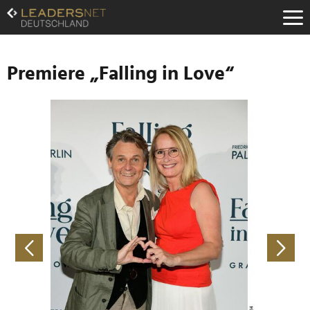
Zum
Inhalt
Zur
Fußzeilen-
Navigation
Premiere „Falling in Love“
Zur
Hauptnavigation