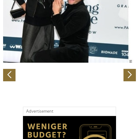
Wir verwenden Cookies, um Inhalte und Anzeigen zu
personalisieren, Funktionen für soziale Medien anbieten
zu können und die Zugriffe auf unsere Website zu
analysieren. Außerdem geben wir Informationen zu Ihrer
Verwendung unserer Website an unsere Partner für
soziale Medien, Werbung und Analysen weiter. Unsere
Partner führen diese Informationen möglicherweise mit
weiteren Daten zusammen, die Sie ihnen bereitgestellt
haben oder die sie im Rahmen Ihrer Nutzung der Dienste
gesammelt haben.
Advertisement