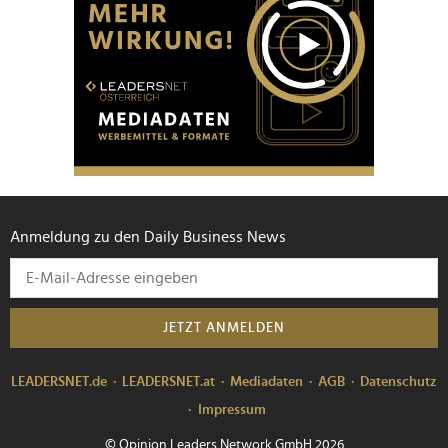
Anmeldung zu den Daily Business News
JETZT ANMELDEN
LEADERSNET.de
LEADERSNET.at
Mediadaten
AGB
Datenschutz
Impressum
© Opinion Leaders Network GmbH 2026