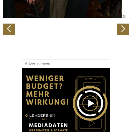
zu können und die Zugriffe auf unsere Website zu
analysieren. Außerdem geben wir Informationen zu Ihrer
Verwendung unserer Website an unsere Partner für
soziale Medien, Werbung und Analysen weiter. Unsere
Partner führen diese Informationen möglicherweise mit
weiteren Daten zusammen, die Sie ihnen bereitgestellt
haben oder die sie im Rahmen Ihrer Nutzung der Dienste
gesammelt haben.
Advertisement