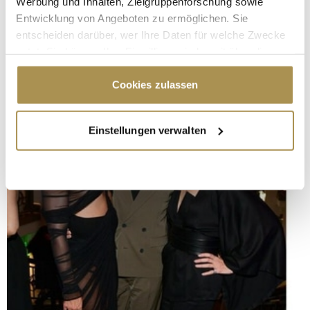
Werbung und Inhalten, Zielgruppenforschung sowie
Entwicklung von Angeboten zu ermöglichen. Sie
entscheiden darüber, wer Ihre Daten für welche Zwecke
nutzt. Sie können Ihre Einwilligung jederzeit über die
Cookie-Erklärung oder durch Klicken auf das Privacy
Trigger Symbol ändern oder widerrufen
Cookies zulassen
Wenn Sie es erlauben, würden wir auch gerne:
Einstellungen verwalten
Informationen über Ihre geografische Lage
erfassen, welche bis auf einige Meter genau sein
können
Ihr Gerät durch aktives Scannen nach
bestimmten Merkmalen (Fingerprinting) identifizieren
Erfahren Sie mehr darüber, wie Ihre persönlichen Daten
verarbeitet werden, und legen Sie Ihre Präferenzen im
Abschnitt Einzelheiten
fest.
Wir verwenden Cookies, um Inhalte und Anzeigen zu
personalisieren, Funktionen für soziale Medien anbieten