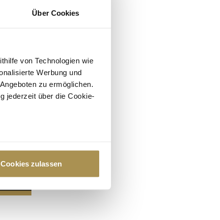
Über Cookies
ithilfe von Technologien wie
onalisierte Werbung und
 Angeboten zu ermöglichen.
g jederzeit über die Cookie-
au sein können
zieren
Cookies zulassen
hre Präferenzen im
Abschnitt
 Medien anbieten zu können
hrer Verwendung unserer