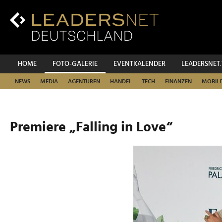
Zum
Inhalt
Zur
Fußzeilen-
Navigation
Zur
HOME
FOTO-GALERIE
EVENTKALENDER
LEADERSNET
Hauptnavigation
NEWS
MEDIA
AGENTUREN
HANDEL
TECH
FINANZEN
MOBILI
Premiere „Falling in Love“