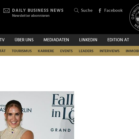
DAILY BUSINESS NEWS
Suche
Facebook
Newsletter abonnieren
.TV
ÜBER UNS
MEDIADATEN
LINKEDIN
EDITION AT
SUCHEN
TÄT
TOURISMUS
KARRIERE
EVENTS
LEADERS
INTERVIEWS
IMMOBI