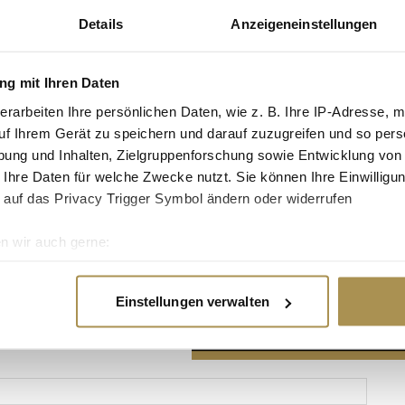
Details
Anzeigeneinstellungen
g mit Ihren Daten
erarbeiten Ihre persönlichen Daten, wie z. B. Ihre IP-Adresse, m
Advertisement
uf Ihrem Gerät zu speichern und darauf zuzugreifen und so pers
ung und Inhalten, Zielgruppenforschung sowie Entwicklung von
 Ihre Daten für welche Zwecke nutzt. Sie können Ihre Einwilligun
 auf das Privacy Trigger Symbol ändern oder widerrufen
n wir auch gerne:
re geografische Lage erfassen, welche bis auf einige Meter gen
es Scannen nach bestimmten Merkmalen (Fingerprinting) identifi
Einstellungen verwalten
ie Ihre persönlichen Daten verarbeitet werden, und legen Sie I
nhalte und Anzeigen zu personalisieren, Funktionen für soziale
Website zu analysieren. Außerdem geben wir Informationen zu I