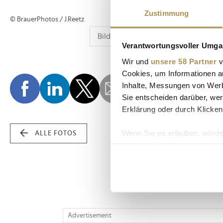
Zustimmung
© BrauerPhotos / J.Reetz
Verantwortungsvoller Umgan
Wir und
unsere 58 Partner
v
Cookies, um Informationen a
Inhalte, Messungen von Werb
Sie entscheiden darüber, wer
Erklärung oder durch Klicken
Wenn Sie es erlauben, würde
ALLE FOTOS
Informationen über Ih
Ihr Gerät durch aktiv
Erfahren Sie mehr darüber, w
Einzelheiten
fest.
Wir verwenden Cookies, um I
Advertisement
und die Zugriffe auf unsere 