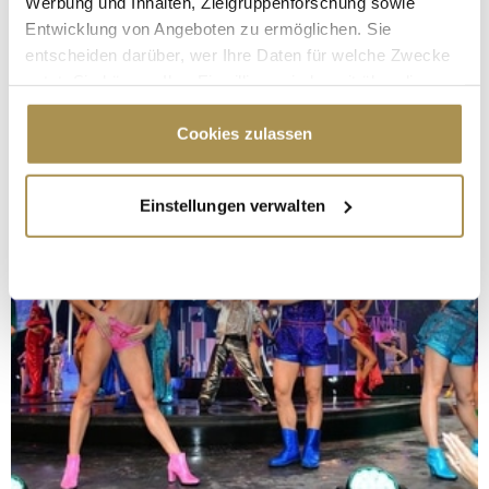
Werbung und Inhalten, Zielgruppenforschung sowie
Entwicklung von Angeboten zu ermöglichen. Sie
entscheiden darüber, wer Ihre Daten für welche Zwecke
nutzt. Sie können Ihre Einwilligung jederzeit über die
Cookie-Erklärung oder durch Klicken auf das Privacy
Trigger Symbol ändern oder widerrufen
Cookies zulassen
Wenn Sie es erlauben, würden wir auch gerne:
Einstellungen verwalten
Informationen über Ihre geografische Lage
erfassen, welche bis auf einige Meter genau sein
können
Ihr Gerät durch aktives Scannen nach
bestimmten Merkmalen (Fingerprinting) identifizieren
Erfahren Sie mehr darüber, wie Ihre persönlichen Daten
verarbeitet werden, und legen Sie Ihre Präferenzen im
Abschnitt Einzelheiten
fest.
Wir verwenden Cookies, um Inhalte und Anzeigen zu
personalisieren, Funktionen für soziale Medien anbieten