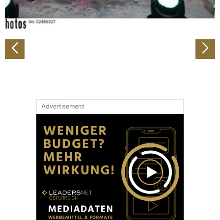
zu können und die Zugriffe auf unsere Website zu
analysieren. Außerdem geben wir Informationen zu Ihrer
Verwendung unserer Website an unsere Partner für
soziale Medien, Werbung und Analysen weiter. Unsere
Partner führen diese Informationen möglicherweise mit
weiteren Daten zusammen, die Sie ihnen bereitgestellt
haben oder die sie im Rahmen Ihrer Nutzung der Dienste
gesammelt haben.
Advertisement