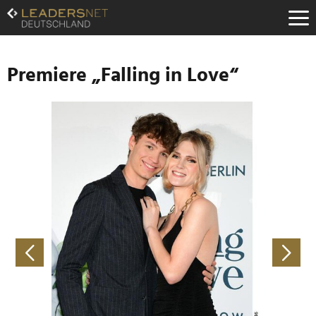
Zum
Inhalt
Zur
Fußzeilen-
Navigation
Premiere „Falling in Love“
Zur
Hauptnavigation