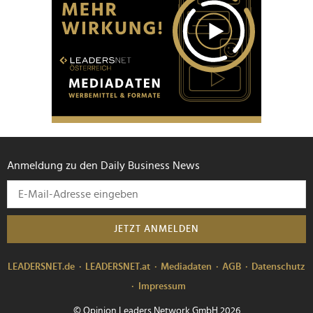
Anmeldung zu den Daily Business News
JETZT ANMELDEN
LEADERSNET.de
LEADERSNET.at
Mediadaten
AGB
Datenschutz
Impressum
© Opinion Leaders Network GmbH 2026