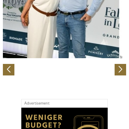
Wir verwenden Cookies, um Inhalte und Anzeigen zu
personalisieren, Funktionen für soziale Medien anbieten
zu können und die Zugriffe auf unsere Website zu
analysieren. Außerdem geben wir Informationen zu Ihrer
Verwendung unserer Website an unsere Partner für
soziale Medien, Werbung und Analysen weiter. Unsere
Partner führen diese Informationen möglicherweise mit
weiteren Daten zusammen, die Sie ihnen bereitgestellt
haben oder die sie im Rahmen Ihrer Nutzung der Dienste
gesammelt haben.
Advertisement