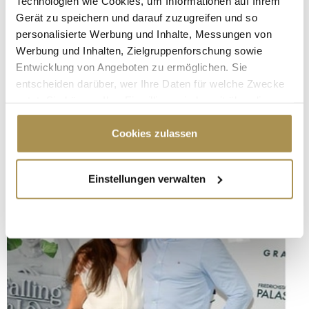
Technologien wie Cookies, um Informationen auf Ihrem
Gerät zu speichern und darauf zuzugreifen und so
personalisierte Werbung und Inhalte, Messungen von
Werbung und Inhalten, Zielgruppenforschung sowie
Entwicklung von Angeboten zu ermöglichen. Sie
entscheiden darüber, wer Ihre Daten für welche Zwecke
nutzt. Sie können Ihre Einwilligung jederzeit über die
Cookie-Erklärung oder durch Klicken auf das Privacy
Trigger Symbol ändern oder widerrufen
Cookies zulassen
Wenn Sie es erlauben, würden wir auch gerne:
Einstellungen verwalten
Informationen über Ihre geografische Lage
erfassen, welche bis auf einige Meter genau sein
können
Ihr Gerät durch aktives Scannen nach
bestimmten Merkmalen (Fingerprinting) identifizieren
Erfahren Sie mehr darüber, wie Ihre persönlichen Daten
verarbeitet werden, und legen Sie Ihre Präferenzen im
Abschnitt Einzelheiten
fest.