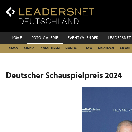
Zum
Inhalt
Zur
Fußzeilen-
Navigation
Zur
HOME
FOTO-GALERIE
EVENTKALENDER
LEADERSNET
Hauptnavigation
NEWS
MEDIA
AGENTUREN
HANDEL
TECH
FINANZEN
MOBILI
Deutscher Schauspielpreis 2024