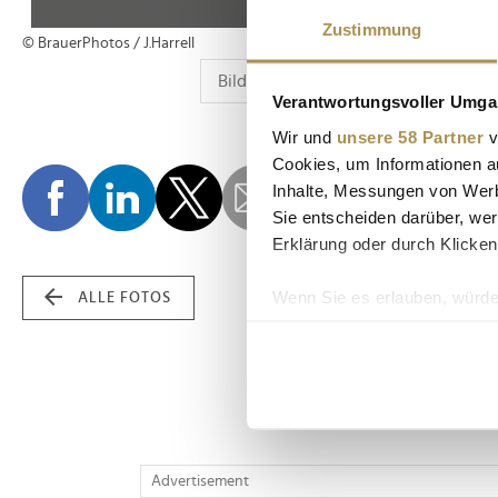
Zustimmung
© BrauerPhotos / J.Harrell
Verantwortungsvoller Umgan
Wir und
unsere 58 Partner
v
Cookies, um Informationen a
Inhalte, Messungen von Werb
Sie entscheiden darüber, wer
Erklärung oder durch Klicken
Wenn Sie es erlauben, würde
ALLE FOTOS
Informationen über Ih
Ihr Gerät durch aktiv
Erfahren Sie mehr darüber, w
Einzelheiten
fest.
Wir verwenden Cookies, um I
Advertisement
und die Zugriffe auf unsere 