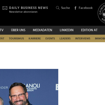
DAILY BUSINESS NEWS
Suche
Facebook
Newsletter abonnieren
.TV
ÜBER UNS
MEDIADATEN
LINKEDIN
EDITION AT
SUCHEN
TÄT
TOURISMUS
KARRIERE
EVENTS
LEADERS
INTERVIEWS
IMMOBI