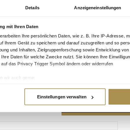
Details
Anzeigeneinstellungen
g mit Ihren Daten
erarbeiten Ihre persönlichen Daten, wie z. B. Ihre IP-Adresse, m
Advertisement
uf Ihrem Gerät zu speichern und darauf zuzugreifen und so pers
ung und Inhalten, Zielgruppenforschung sowie Entwicklung von
 Ihre Daten für welche Zwecke nutzt. Sie können Ihre Einwilligun
 auf das Privacy Trigger Symbol ändern oder widerrufen
n wir auch gerne:
re geografische Lage erfassen, welche bis auf einige Meter gen
es Scannen nach bestimmten Merkmalen (Fingerprinting) identifi
Einstellungen verwalten
ie Ihre persönlichen Daten verarbeitet werden, und legen Sie I
nhalte und Anzeigen zu personalisieren, Funktionen für soziale
Website zu analysieren. Außerdem geben wir Informationen zu I