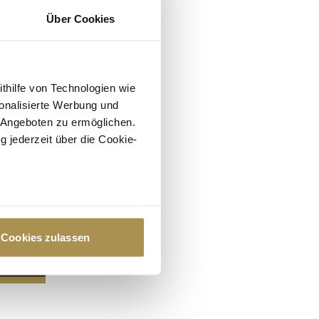
Über Cookies
ithilfe von Technologien wie
onalisierte Werbung und
 Angeboten zu ermöglichen.
g jederzeit über die Cookie-
au sein können
zieren
Cookies zulassen
hre Präferenzen im
Abschnitt
 Medien anbieten zu können
hrer Verwendung unserer