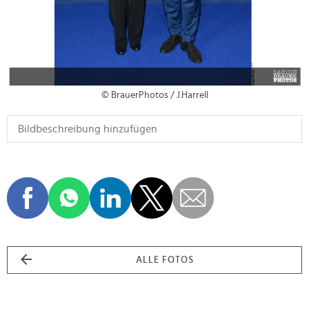
© BrauerPhotos / J.Harrell
ALLE FOTOS