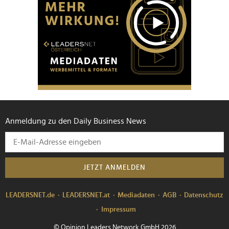
Anmeldung zu den Daily Business News
JETZT ANMELDEN
LEADERSNET.de
LEADERSNET.at
Mediadaten
AGB
Datenschutz
Impressum
© Opinion Leaders Network GmbH 2026