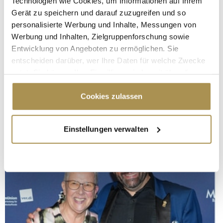
Technologien wie Cookies, um Informationen auf Ihrem
Gerät zu speichern und darauf zuzugreifen und so
personalisierte Werbung und Inhalte, Messungen von
Werbung und Inhalten, Zielgruppenforschung sowie
Entwicklung von Angeboten zu ermöglichen. Sie
entscheiden darüber, wer Ihre Daten für welche Zwecke
nutzt. Sie können Ihre Einwilligung jederzeit über die
Cookie-Erklärung oder durch Klicken auf das Privacy
Trigger Symbol ändern oder widerrufen
Cookies zulassen
Wenn Sie es erlauben, würden wir auch gerne:
Einstellungen verwalten
Informationen über Ihre geografische Lage
erfassen, welche bis auf einige Meter genau sein
können
Ihr Gerät durch aktives Scannen nach
bestimmten Merkmalen (Fingerprinting) identifizieren
Erfahren Sie mehr darüber, wie Ihre persönlichen Daten
verarbeitet werden, und legen Sie Ihre Präferenzen im
Abschnitt Einzelheiten
fest.