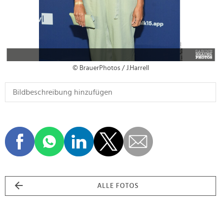
© BrauerPhotos / J.Harrell
ALLE FOTOS