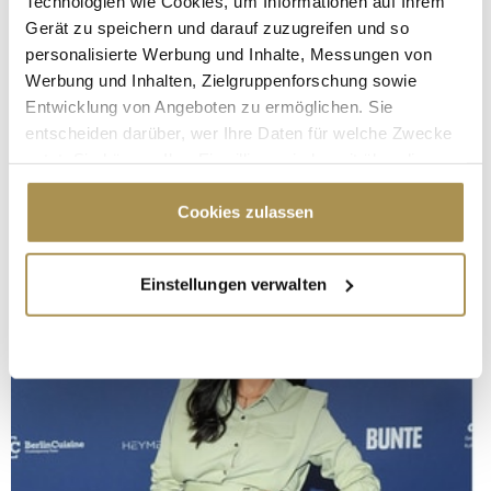
Technologien wie Cookies, um Informationen auf Ihrem
Gerät zu speichern und darauf zuzugreifen und so
personalisierte Werbung und Inhalte, Messungen von
Werbung und Inhalten, Zielgruppenforschung sowie
Entwicklung von Angeboten zu ermöglichen. Sie
entscheiden darüber, wer Ihre Daten für welche Zwecke
nutzt. Sie können Ihre Einwilligung jederzeit über die
Cookie-Erklärung oder durch Klicken auf das Privacy
Trigger Symbol ändern oder widerrufen
Cookies zulassen
Wenn Sie es erlauben, würden wir auch gerne:
Einstellungen verwalten
Informationen über Ihre geografische Lage
erfassen, welche bis auf einige Meter genau sein
können
Ihr Gerät durch aktives Scannen nach
bestimmten Merkmalen (Fingerprinting) identifizieren
Erfahren Sie mehr darüber, wie Ihre persönlichen Daten
verarbeitet werden, und legen Sie Ihre Präferenzen im
Abschnitt Einzelheiten
fest.