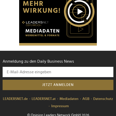
Anmeldung zu den Daily Business News
JETZT ANMELDEN
LEADERSNET.de
LEADERSNET.at
Mediadaten
AGB
Datenschutz
Impressum
© Opinion Leaders Network GmbH 2026