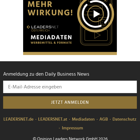
Anmeldung zu den Daily Business News
JETZT ANMELDEN
LEADERSNET.de
LEADERSNET.at
Mediadaten
AGB
Datenschutz
Impressum
© Opinion Leaders Network GmbH 2026