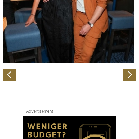
Wir verwenden Cookies, um Inhalte und Anzeigen zu
personalisieren, Funktionen für soziale Medien anbieten
zu können und die Zugriffe auf unsere Website zu
analysieren. Außerdem geben wir Informationen zu Ihrer
Verwendung unserer Website an unsere Partner für
soziale Medien, Werbung und Analysen weiter. Unsere
Partner führen diese Informationen möglicherweise mit
weiteren Daten zusammen, die Sie ihnen bereitgestellt
haben oder die sie im Rahmen Ihrer Nutzung der Dienste
gesammelt haben.
Advertisement