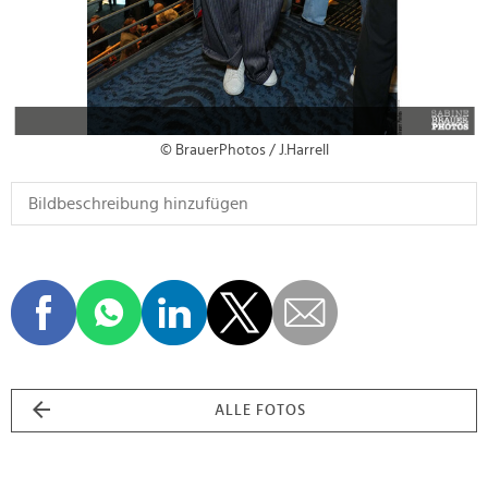
© BrauerPhotos / J.Harrell
ALLE FOTOS