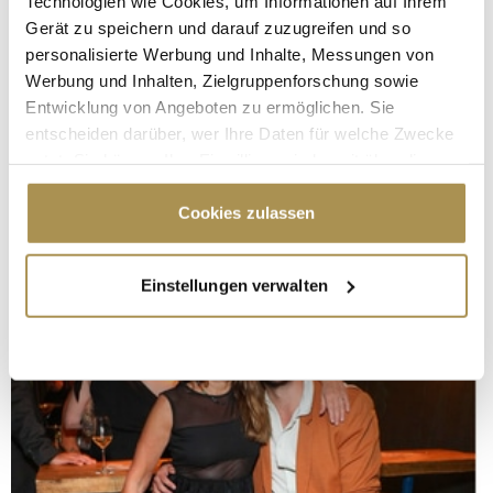
Technologien wie Cookies, um Informationen auf Ihrem
Gerät zu speichern und darauf zuzugreifen und so
personalisierte Werbung und Inhalte, Messungen von
Werbung und Inhalten, Zielgruppenforschung sowie
Entwicklung von Angeboten zu ermöglichen. Sie
entscheiden darüber, wer Ihre Daten für welche Zwecke
nutzt. Sie können Ihre Einwilligung jederzeit über die
Cookie-Erklärung oder durch Klicken auf das Privacy
Trigger Symbol ändern oder widerrufen
Cookies zulassen
Wenn Sie es erlauben, würden wir auch gerne:
Einstellungen verwalten
Informationen über Ihre geografische Lage
erfassen, welche bis auf einige Meter genau sein
können
Ihr Gerät durch aktives Scannen nach
bestimmten Merkmalen (Fingerprinting) identifizieren
Erfahren Sie mehr darüber, wie Ihre persönlichen Daten
verarbeitet werden, und legen Sie Ihre Präferenzen im
Abschnitt Einzelheiten
fest.