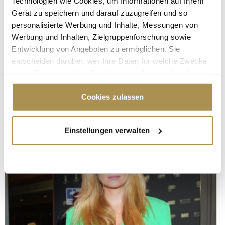
Technologien wie Cookies, um Informationen auf Ihrem
Gerät zu speichern und darauf zuzugreifen und so
personalisierte Werbung und Inhalte, Messungen von
Werbung und Inhalten, Zielgruppenforschung sowie
Entwicklung von Angeboten zu ermöglichen. Sie
entscheiden darüber, wer Ihre Daten für welche Zwecke
nutzt. Sie können Ihre Einwilligung jederzeit über die
Cookie-Erklärung oder durch Klicken auf das Privacy
Trigger Symbol ändern oder widerrufen
Cookies zulassen
Wenn Sie es erlauben, würden wir auch gerne:
Einstellungen verwalten
Informationen über Ihre geografische Lage
erfassen, welche bis auf einige Meter genau sein
können
Ihr Gerät durch aktives Scannen nach
bestimmten Merkmalen (Fingerprinting) identifizieren
Erfahren Sie mehr darüber, wie Ihre persönlichen Daten
verarbeitet werden, und legen Sie Ihre Präferenzen im
Abschnitt Einzelheiten
fest.