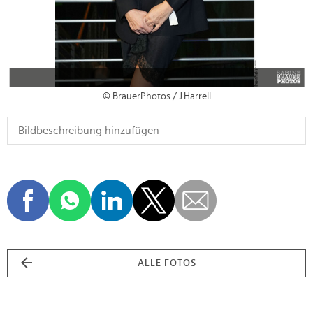
© BrauerPhotos / J.Harrell
ALLE FOTOS