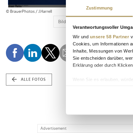
Zustimmung
© BrauerPhotos / J.Harrell
Verantwortungsvoller Umgan
Wir und
unsere 58 Partner
v
Cookies, um Informationen a
Inhalte, Messungen von Werb
Sie entscheiden darüber, wer
Erklärung oder durch Klicken
Wenn Sie es erlauben, würde
ALLE FOTOS
Informationen über Ih
Ihr Gerät durch aktiv
Erfahren Sie mehr darüber, w
Einzelheiten
fest.
Wir verwenden Cookies, um I
Advertisement
und die Zugriffe auf unsere 