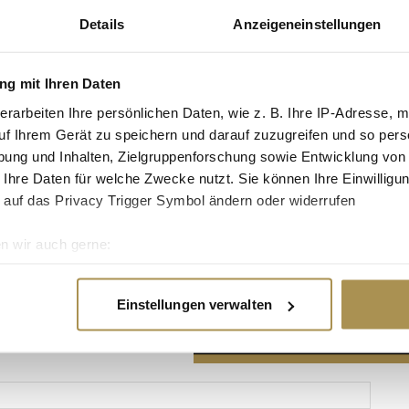
Details
Anzeigeneinstellungen
g mit Ihren Daten
erarbeiten Ihre persönlichen Daten, wie z. B. Ihre IP-Adresse, m
Advertisement
uf Ihrem Gerät zu speichern und darauf zuzugreifen und so pers
ung und Inhalten, Zielgruppenforschung sowie Entwicklung von
 Ihre Daten für welche Zwecke nutzt. Sie können Ihre Einwilligun
 auf das Privacy Trigger Symbol ändern oder widerrufen
n wir auch gerne:
re geografische Lage erfassen, welche bis auf einige Meter gen
es Scannen nach bestimmten Merkmalen (Fingerprinting) identifi
Einstellungen verwalten
ie Ihre persönlichen Daten verarbeitet werden, und legen Sie I
nhalte und Anzeigen zu personalisieren, Funktionen für soziale
Website zu analysieren. Außerdem geben wir Informationen zu I