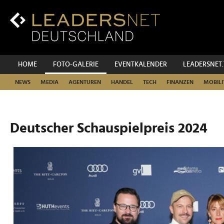
Zum
Inhalt
Zur
Fußzeilen-
Navigation
Zur
HOME
FOTO-GALERIE
EVENTKALENDER
LEADERSNET
Hauptnavigation
NEWS
MEDIA
AGENTUREN
HANDEL
TECH
FINANZEN
MOBILI
Deutscher Schauspielpreis 2024