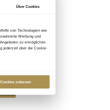
Über Cookies
ithilfe von Technologien wie
onalisierte Werbung und
 Angeboten zu ermöglichen.
g jederzeit über die Cookie-
au sein können
zieren
Cookies zulassen
hre Präferenzen im
Abschnitt
 Medien anbieten zu können
hrer Verwendung unserer