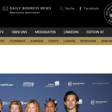
DAILY BUSINESS NEWS
Suche
Facebook
Newsletter abonnieren
.TV
ÜBER UNS
MEDIADATEN
LINKEDIN
EDITION AT
SUCHEN
TÄT
TOURISMUS
KARRIERE
EVENTS
LEADERS
INTERVIEWS
IMMOBI