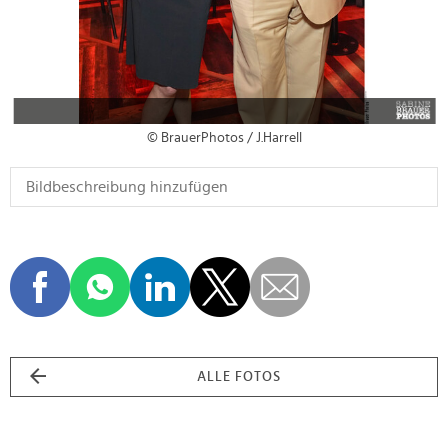
© BrauerPhotos / J.Harrell
ALLE FOTOS