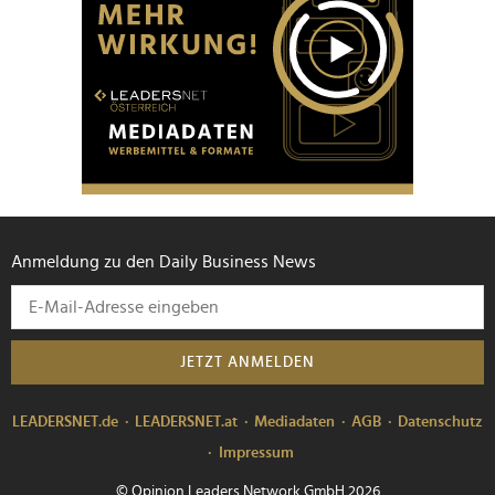
Anmeldung zu den Daily Business News
JETZT ANMELDEN
LEADERSNET.de
LEADERSNET.at
Mediadaten
AGB
Datenschutz
Impressum
© Opinion Leaders Network GmbH 2026