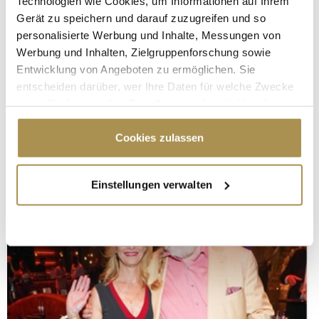
Technologien wie Cookies, um Informationen auf Ihrem
Gerät zu speichern und darauf zuzugreifen und so
personalisierte Werbung und Inhalte, Messungen von
Werbung und Inhalten, Zielgruppenforschung sowie
Entwicklung von Angeboten zu ermöglichen. Sie
entscheiden darüber, wer Ihre Daten für welche Zwecke
nutzt. Sie können Ihre Einwilligung jederzeit über die
Cookie-Erklärung oder durch Klicken auf das Privacy
Trigger Symbol ändern oder widerrufen
Cookies zulassen
Wenn Sie es erlauben, würden wir auch gerne:
Einstellungen verwalten
Informationen über Ihre geografische Lage
erfassen, welche bis auf einige Meter genau sein
können
Ihr Gerät durch aktives Scannen nach
bestimmten Merkmalen (Fingerprinting) identifizieren
Erfahren Sie mehr darüber, wie Ihre persönlichen Daten
verarbeitet werden, und legen Sie Ihre Präferenzen im
Abschnitt Einzelheiten
fest.