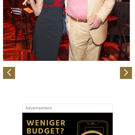
Wir verwenden Cookies, um Inhalte und Anzeigen zu
personalisieren, Funktionen für soziale Medien anbieten
zu können und die Zugriffe auf unsere Website zu
analysieren. Außerdem geben wir Informationen zu Ihrer
Verwendung unserer Website an unsere Partner für
soziale Medien, Werbung und Analysen weiter. Unsere
Partner führen diese Informationen möglicherweise mit
weiteren Daten zusammen, die Sie ihnen bereitgestellt
haben oder die sie im Rahmen Ihrer Nutzung der Dienste
gesammelt haben.
Advertisement