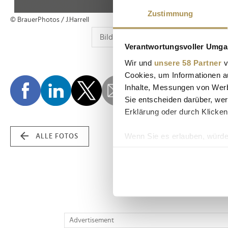
Zustimmung
© BrauerPhotos / J.Harrell
Verantwortungsvoller Umgan
Wir und
unsere 58 Partner
v
Cookies, um Informationen a
Inhalte, Messungen von Werb
Sie entscheiden darüber, wer
Erklärung oder durch Klicken
Wenn Sie es erlauben, würde
ALLE FOTOS
Informationen über Ih
Ihr Gerät durch aktiv
Erfahren Sie mehr darüber, w
Einzelheiten
fest.
Wir verwenden Cookies, um I
Advertisement
und die Zugriffe auf unsere 