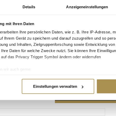
Details
Anzeigeneinstellungen
g mit Ihren Daten
erarbeiten Ihre persönlichen Daten, wie z. B. Ihre IP-Adresse, m
Advertisement
uf Ihrem Gerät zu speichern und darauf zuzugreifen und so pers
ung und Inhalten, Zielgruppenforschung sowie Entwicklung von
 Ihre Daten für welche Zwecke nutzt. Sie können Ihre Einwilligun
 auf das Privacy Trigger Symbol ändern oder widerrufen
n wir auch gerne:
re geografische Lage erfassen, welche bis auf einige Meter gen
es Scannen nach bestimmten Merkmalen (Fingerprinting) identifi
Einstellungen verwalten
ie Ihre persönlichen Daten verarbeitet werden, und legen Sie I
nhalte und Anzeigen zu personalisieren, Funktionen für soziale
Website zu analysieren. Außerdem geben wir Informationen zu I