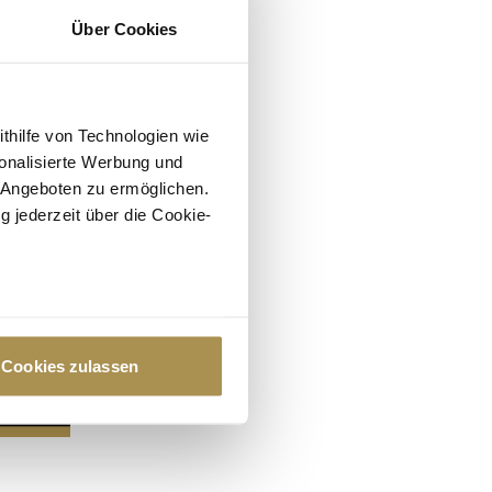
Über Cookies
ithilfe von Technologien wie
onalisierte Werbung und
 Angeboten zu ermöglichen.
g jederzeit über die Cookie-
au sein können
zieren
Cookies zulassen
hre Präferenzen im
Abschnitt
 Medien anbieten zu können
hrer Verwendung unserer