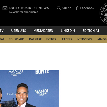
DAILY BUSINESS NEWS
Suche
Facebook
Newsletter abonnieren
.TV
ÜBER UNS
MEDIADATEN
LINKEDIN
EDITION AT
SUCHEN
TÄT
TOURISMUS
KARRIERE
EVENTS
LEADERS
INTERVIEWS
IMMOBI