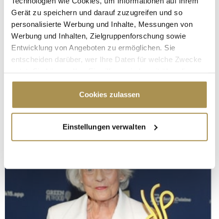
Technologien wie Cookies, um Informationen auf Ihrem
Gerät zu speichern und darauf zuzugreifen und so
personalisierte Werbung und Inhalte, Messungen von
Werbung und Inhalten, Zielgruppenforschung sowie
Entwicklung von Angeboten zu ermöglichen. Sie
entscheiden darüber, wer Ihre Daten für welche Zwecke
nutzt. Sie können Ihre Einwilligung jederzeit über die
Cookie-Erklärung oder durch Klicken auf das Privacy
Trigger Symbol ändern oder widerrufen
Cookies zulassen
Wenn Sie es erlauben, würden wir auch gerne:
Einstellungen verwalten
Informationen über Ihre geografische Lage
erfassen, welche bis auf einige Meter genau sein
können
Ihr Gerät durch aktives Scannen nach
bestimmten Merkmalen (Fingerprinting) identifizieren
Erfahren Sie mehr darüber, wie Ihre persönlichen Daten
verarbeitet werden, und legen Sie Ihre Präferenzen im
Abschnitt Einzelheiten
fest.