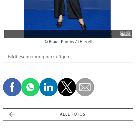
© BrauerPhotos / J.Harrell
ALLE FOTOS