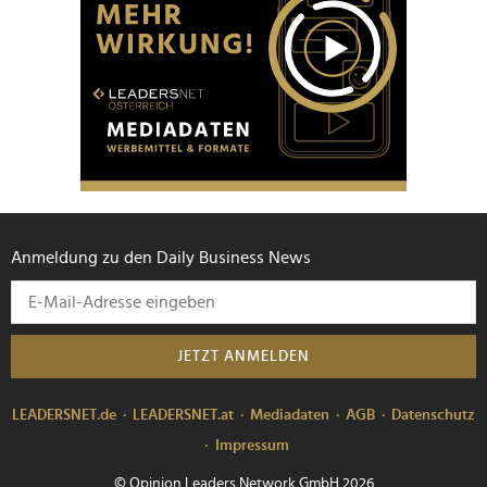
Anmeldung zu den Daily Business News
JETZT ANMELDEN
LEADERSNET.de
LEADERSNET.at
Mediadaten
AGB
Datenschutz
Impressum
© Opinion Leaders Network GmbH 2026