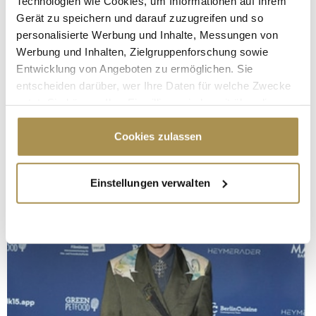
Technologien wie Cookies, um Informationen auf Ihrem
Gerät zu speichern und darauf zuzugreifen und so
personalisierte Werbung und Inhalte, Messungen von
Werbung und Inhalten, Zielgruppenforschung sowie
Entwicklung von Angeboten zu ermöglichen. Sie
entscheiden darüber, wer Ihre Daten für welche Zwecke
nutzt. Sie können Ihre Einwilligung jederzeit über die
Cookie-Erklärung oder durch Klicken auf das Privacy
Trigger Symbol ändern oder widerrufen
Cookies zulassen
Wenn Sie es erlauben, würden wir auch gerne:
Einstellungen verwalten
Informationen über Ihre geografische Lage
erfassen, welche bis auf einige Meter genau sein
können
Ihr Gerät durch aktives Scannen nach
bestimmten Merkmalen (Fingerprinting) identifizieren
Erfahren Sie mehr darüber, wie Ihre persönlichen Daten
verarbeitet werden, und legen Sie Ihre Präferenzen im
Abschnitt Einzelheiten
fest.