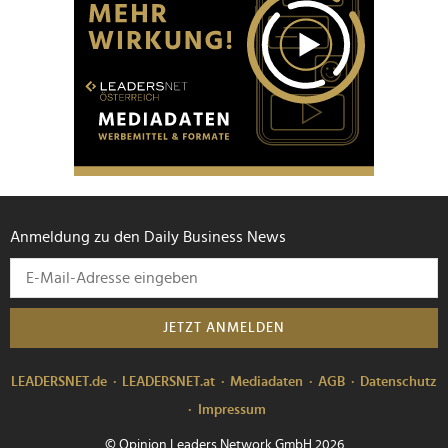
Anmeldung zu den Daily Business News
JETZT ANMELDEN
LEADERSNET.de
LEADERSNET.at
Mediadaten
AGB
Datenschutz
Impressum
© Opinion Leaders Network GmbH 2026