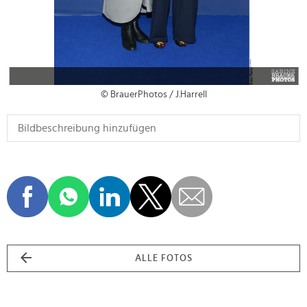
© BrauerPhotos / J.Harrell
ALLE FOTOS