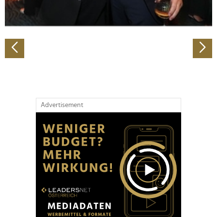
zu können und die Zugriffe auf unsere Website zu
analysieren. Außerdem geben wir Informationen zu Ihrer
Verwendung unserer Website an unsere Partner für
soziale Medien, Werbung und Analysen weiter. Unsere
Partner führen diese Informationen möglicherweise mit
weiteren Daten zusammen, die Sie ihnen bereitgestellt
haben oder die sie im Rahmen Ihrer Nutzung der Dienste
gesammelt haben.
Advertisement