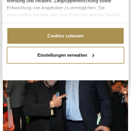
Werbung und Inhalten, Zielgruppenforschung sowie
Entwicklung von Angeboten zu ermöglichen. Sie
entscheiden darüber, wer Ihre Daten für welche Zwecke
nutzt. Sie können Ihre Einwilligung jederzeit über die
Cookie-Erklärung oder durch Klicken auf das Privacy
Trigger Symbol ändern oder widerrufen
Cookies zulassen
Wenn Sie es erlauben, würden wir auch gerne:
Einstellungen verwalten
Informationen über Ihre geografische Lage
erfassen, welche bis auf einige Meter genau sein
können
Ihr Gerät durch aktives Scannen nach
bestimmten Merkmalen (Fingerprinting) identifizieren
Erfahren Sie mehr darüber, wie Ihre persönlichen Daten
verarbeitet werden, und legen Sie Ihre Präferenzen im
Abschnitt Einzelheiten
fest.
Wir verwenden Cookies, um Inhalte und Anzeigen zu
personalisieren, Funktionen für soziale Medien anbieten