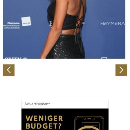
Wir verwenden Cookies, um Inhalte und Anzeigen zu
personalisieren, Funktionen für soziale Medien anbieten
zu können und die Zugriffe auf unsere Website zu
analysieren. Außerdem geben wir Informationen zu Ihrer
Verwendung unserer Website an unsere Partner für
soziale Medien, Werbung und Analysen weiter. Unsere
Partner führen diese Informationen möglicherweise mit
weiteren Daten zusammen, die Sie ihnen bereitgestellt
haben oder die sie im Rahmen Ihrer Nutzung der Dienste
gesammelt haben.
Advertisement