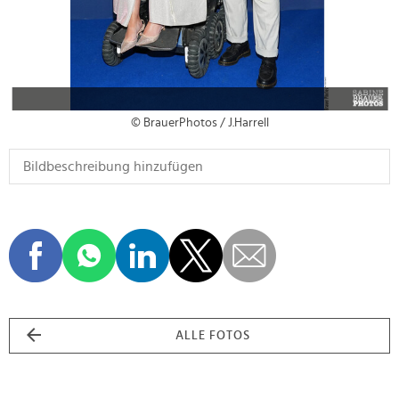
© BrauerPhotos / J.Harrell
ALLE FOTOS