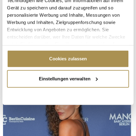
Technologien wie Cookies, um Informationen auf Ihrem
Gerät zu speichern und darauf zuzugreifen und so
personalisierte Werbung und Inhalte, Messungen von
Werbung und Inhalten, Zielgruppenforschung sowie
Entwicklung von Angeboten zu ermöglichen. Sie
entscheiden darüber, wer Ihre Daten für welche Zwecke
nutzt. Sie können Ihre Einwilligung jederzeit über die
Cookie-Erklärung oder durch Klicken auf das Privacy
Trigger Symbol ändern oder widerrufen
Cookies zulassen
Wenn Sie es erlauben, würden wir auch gerne:
Einstellungen verwalten
Informationen über Ihre geografische Lage
erfassen, welche bis auf einige Meter genau sein
können
Ihr Gerät durch aktives Scannen nach
bestimmten Merkmalen (Fingerprinting) identifizieren
Erfahren Sie mehr darüber, wie Ihre persönlichen Daten
verarbeitet werden, und legen Sie Ihre Präferenzen im
Abschnitt Einzelheiten
fest.