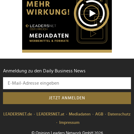
Anmeldung zu den Daily Business News
JETZT ANMELDEN
LEADERSNET.de
LEADERSNET.at
Mediadaten
AGB
Datenschutz
Impressum
© Opinion Leaders Network GmbH 2026