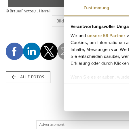
Zustimmung
© BrauerPhotos / J.Harrell
Verantwortungsvoller Umgan
Wir und
unsere 58 Partner
v
Cookies, um Informationen a
Inhalte, Messungen von Werb
Sie entscheiden darüber, wer
Erklärung oder durch Klicken
Wenn Sie es erlauben, würde
ALLE FOTOS
Informationen über Ih
Ihr Gerät durch aktiv
Erfahren Sie mehr darüber, w
Einzelheiten
fest.
Wir verwenden Cookies, um I
Advertisement
und die Zugriffe auf unsere 