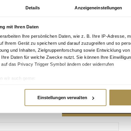
Details
Anzeigeneinstellungen
g mit Ihren Daten
erarbeiten Ihre persönlichen Daten, wie z. B. Ihre IP-Adresse, m
Advertisement
uf Ihrem Gerät zu speichern und darauf zuzugreifen und so pers
ung und Inhalten, Zielgruppenforschung sowie Entwicklung von
 Ihre Daten für welche Zwecke nutzt. Sie können Ihre Einwilligun
 auf das Privacy Trigger Symbol ändern oder widerrufen
n wir auch gerne:
re geografische Lage erfassen, welche bis auf einige Meter gen
es Scannen nach bestimmten Merkmalen (Fingerprinting) identifi
Einstellungen verwalten
ie Ihre persönlichen Daten verarbeitet werden, und legen Sie I
nhalte und Anzeigen zu personalisieren, Funktionen für soziale
Website zu analysieren. Außerdem geben wir Informationen zu I