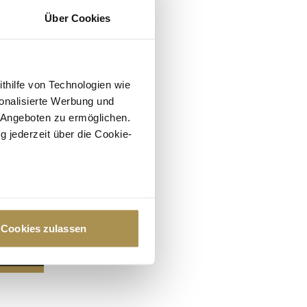
Über Cookies
ithilfe von Technologien wie
onalisierte Werbung und
 Angeboten zu ermöglichen.
g jederzeit über die Cookie-
au sein können
zieren
Cookies zulassen
hre Präferenzen im
Abschnitt
 Medien anbieten zu können
hrer Verwendung unserer