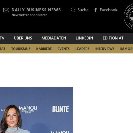
DAILY BUSINESS NEWS
Suche
Facebook
Newsletter abonnieren
.TV
ÜBER UNS
MEDIADATEN
LINKEDIN
EDITION AT
SUCHEN
TÄT
TOURISMUS
KARRIERE
EVENTS
LEADERS
INTERVIEWS
IMMOBI