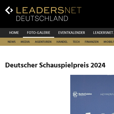
Zum
Inhalt
Zur
Fußzeilen-
Navigation
Zur
HOME
FOTO-GALERIE
EVENTKALENDER
LEADERSNET
Hauptnavigation
NEWS
MEDIA
AGENTUREN
HANDEL
TECH
FINANZEN
MOBILI
Deutscher Schauspielpreis 2024