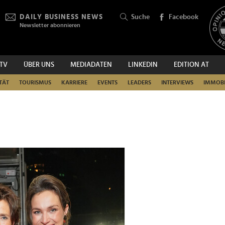
DAILY BUSINESS NEWS
Suche
Facebook
Newsletter abonnieren
.TV
ÜBER UNS
MEDIADATEN
LINKEDIN
EDITION AT
SUCHEN
TÄT
TOURISMUS
KARRIERE
EVENTS
LEADERS
INTERVIEWS
IMMOBI