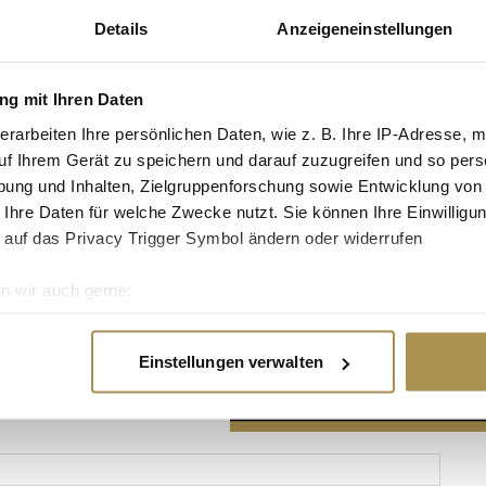
Details
Anzeigeneinstellungen
g mit Ihren Daten
erarbeiten Ihre persönlichen Daten, wie z. B. Ihre IP-Adresse, m
Advertisement
uf Ihrem Gerät zu speichern und darauf zuzugreifen und so pers
ung und Inhalten, Zielgruppenforschung sowie Entwicklung von
 Ihre Daten für welche Zwecke nutzt. Sie können Ihre Einwilligun
 auf das Privacy Trigger Symbol ändern oder widerrufen
n wir auch gerne:
re geografische Lage erfassen, welche bis auf einige Meter gen
es Scannen nach bestimmten Merkmalen (Fingerprinting) identifi
Einstellungen verwalten
ie Ihre persönlichen Daten verarbeitet werden, und legen Sie I
nhalte und Anzeigen zu personalisieren, Funktionen für soziale
Website zu analysieren. Außerdem geben wir Informationen zu I