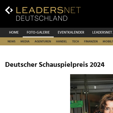
Zum
Inhalt
Zur
Fußzeilen-
Navigation
Zur
HOME
FOTO-GALERIE
EVENTKALENDER
LEADERSNET
Hauptnavigation
NEWS
MEDIA
AGENTUREN
HANDEL
TECH
FINANZEN
MOBILI
Deutscher Schauspielpreis 2024