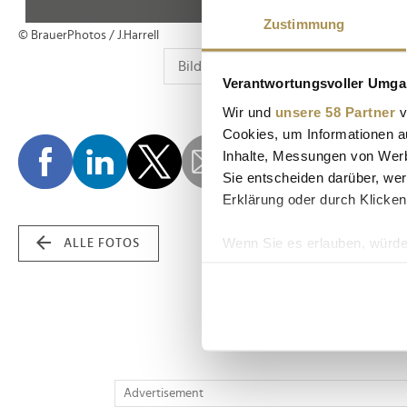
Zustimmung
© BrauerPhotos / J.Harrell
Verantwortungsvoller Umgan
Wir und
unsere 58 Partner
v
Cookies, um Informationen a
Inhalte, Messungen von Werb
Sie entscheiden darüber, wer
Erklärung oder durch Klicken
Wenn Sie es erlauben, würde
ALLE FOTOS
Informationen über Ih
Ihr Gerät durch aktiv
Erfahren Sie mehr darüber, w
Einzelheiten
fest.
Wir verwenden Cookies, um I
Advertisement
und die Zugriffe auf unsere 