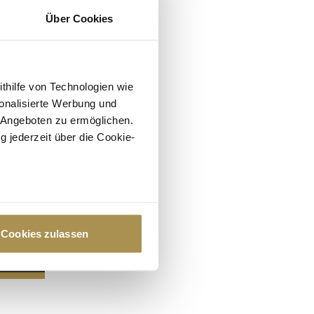
Über Cookies
ithilfe von Technologien wie
onalisierte Werbung und
 Angeboten zu ermöglichen.
g jederzeit über die Cookie-
au sein können
zieren
Cookies zulassen
hre Präferenzen im
Abschnitt
 Medien anbieten zu können
hrer Verwendung unserer