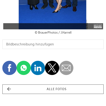
© BrauerPhotos / J.Harrell
ALLE FOTOS