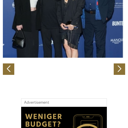
Wir verwenden Cookies, um Inhalte und Anzeigen zu
personalisieren, Funktionen für soziale Medien anbieten
zu können und die Zugriffe auf unsere Website zu
analysieren. Außerdem geben wir Informationen zu Ihrer
Verwendung unserer Website an unsere Partner für
soziale Medien, Werbung und Analysen weiter. Unsere
Partner führen diese Informationen möglicherweise mit
weiteren Daten zusammen, die Sie ihnen bereitgestellt
haben oder die sie im Rahmen Ihrer Nutzung der Dienste
gesammelt haben.
Advertisement