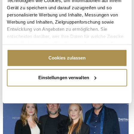
Technologien wie Cookies, um Informationen auf Ihrem
Gerät zu speichern und darauf zuzugreifen und so
personalisierte Werbung und Inhalte, Messungen von
Werbung und Inhalten, Zielgruppenforschung sowie
Entwicklung von Angeboten zu ermöglichen. Sie
entscheiden darüber, wer Ihre Daten für welche Zwecke
nutzt. Sie können Ihre Einwilligung jederzeit über die
Cookie-Erklärung oder durch Klicken auf das Privacy
Trigger Symbol ändern oder widerrufen
Cookies zulassen
Wenn Sie es erlauben, würden wir auch gerne:
Einstellungen verwalten
Informationen über Ihre geografische Lage
erfassen, welche bis auf einige Meter genau sein
können
Ihr Gerät durch aktives Scannen nach
bestimmten Merkmalen (Fingerprinting) identifizieren
Erfahren Sie mehr darüber, wie Ihre persönlichen Daten
verarbeitet werden, und legen Sie Ihre Präferenzen im
Abschnitt Einzelheiten
fest.