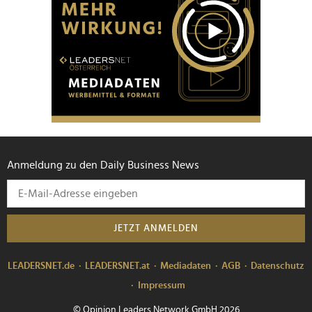
Anmeldung zu den Daily Business News
JETZT ANMELDEN
LEADERSNET.de
LEADERSNET.at
Mediadaten
AGB
Datenschutz
Impressum
© Opinion Leaders Network GmbH 2026