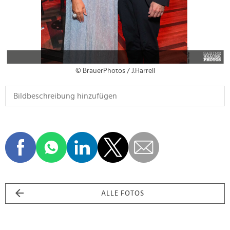
© BrauerPhotos / J.Harrell
ALLE FOTOS