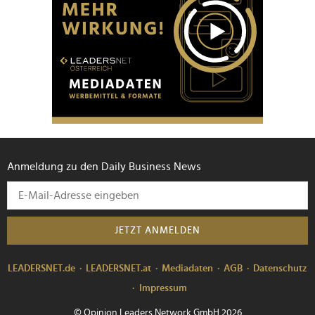
Anmeldung zu den Daily Business News
JETZT ANMELDEN
LEADERSNET.de
LEADERSNET.at
Mediadaten
AGB
Datenschutz
Impressum
© Opinion Leaders Network GmbH 2026