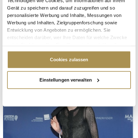
Technologien wie Cookies, um Informationen auf Ihrem
Gerät zu speichern und darauf zuzugreifen und so
personalisierte Werbung und Inhalte, Messungen von
Werbung und Inhalten, Zielgruppenforschung sowie
Entwicklung von Angeboten zu ermöglichen. Sie
entscheiden darüber, wer Ihre Daten für welche Zwecke
nutzt. Sie können Ihre Einwilligung jederzeit über die
Cookie-Erklärung oder durch Klicken auf das Privacy
Trigger Symbol ändern oder widerrufen
Cookies zulassen
Wenn Sie es erlauben, würden wir auch gerne:
Einstellungen verwalten
Informationen über Ihre geografische Lage
erfassen, welche bis auf einige Meter genau sein
können
Ihr Gerät durch aktives Scannen nach
bestimmten Merkmalen (Fingerprinting) identifizieren
Erfahren Sie mehr darüber, wie Ihre persönlichen Daten
verarbeitet werden, und legen Sie Ihre Präferenzen im
Abschnitt Einzelheiten
fest.