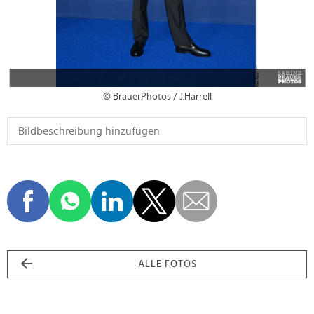
© BrauerPhotos / J.Harrell
ALLE FOTOS