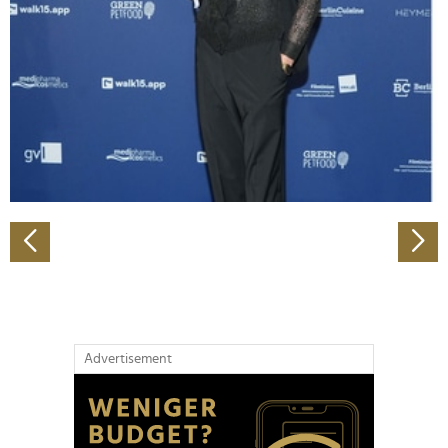
Wir verwenden Cookies, um Inhalte und Anzeigen zu
personalisieren, Funktionen für soziale Medien anbieten
zu können und die Zugriffe auf unsere Website zu
analysieren. Außerdem geben wir Informationen zu Ihrer
Verwendung unserer Website an unsere Partner für
soziale Medien, Werbung und Analysen weiter. Unsere
Partner führen diese Informationen möglicherweise mit
weiteren Daten zusammen, die Sie ihnen bereitgestellt
haben oder die sie im Rahmen Ihrer Nutzung der Dienste
gesammelt haben.
Advertisement