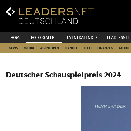
Zum
Inhalt
Zur
Fußzeilen-
Navigation
Zur
HOME
FOTO-GALERIE
EVENTKALENDER
LEADERSNET
Hauptnavigation
NEWS
MEDIA
AGENTUREN
HANDEL
TECH
FINANZEN
MOBILI
Deutscher Schauspielpreis 2024