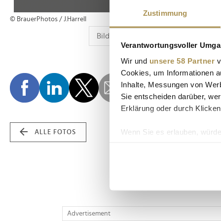
Zustimmung
© BrauerPhotos / J.Harrell
Verantwortungsvoller Umgan
Wir und
unsere 58 Partner
v
Cookies, um Informationen a
Inhalte, Messungen von Werb
Sie entscheiden darüber, wer
Erklärung oder durch Klicken
Wenn Sie es erlauben, würde
ALLE FOTOS
Informationen über Ih
Ihr Gerät durch aktiv
Erfahren Sie mehr darüber, w
Einzelheiten
fest.
Wir verwenden Cookies, um I
Advertisement
und die Zugriffe auf unsere 