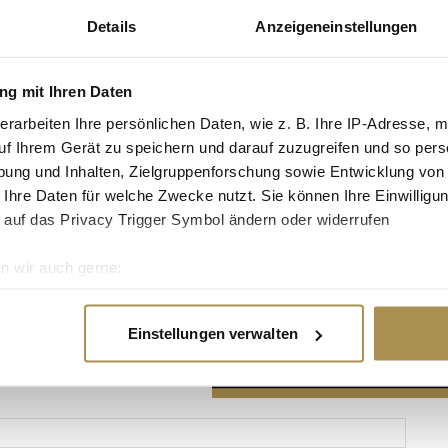
Details
Anzeigeneinstellungen
g mit Ihren Daten
erarbeiten Ihre persönlichen Daten, wie z. B. Ihre IP-Adresse, m
Advertisement
uf Ihrem Gerät zu speichern und darauf zuzugreifen und so pers
ung und Inhalten, Zielgruppenforschung sowie Entwicklung von
 Ihre Daten für welche Zwecke nutzt. Sie können Ihre Einwilligun
 auf das Privacy Trigger Symbol ändern oder widerrufen
n wir auch gerne:
re geografische Lage erfassen, welche bis auf einige Meter gen
es Scannen nach bestimmten Merkmalen (Fingerprinting) identifi
Einstellungen verwalten
ie Ihre persönlichen Daten verarbeitet werden, und legen Sie I
nhalte und Anzeigen zu personalisieren, Funktionen für soziale
Website zu analysieren. Außerdem geben wir Informationen zu I