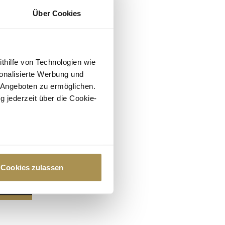
Über Cookies
ithilfe von Technologien wie
onalisierte Werbung und
 Angeboten zu ermöglichen.
g jederzeit über die Cookie-
au sein können
zieren
Cookies zulassen
hre Präferenzen im
Abschnitt
 Medien anbieten zu können
hrer Verwendung unserer