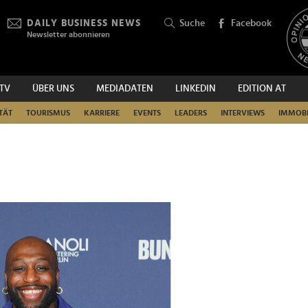
DAILY BUSINESS NEWS
Suche
Facebook
Newsletter abonnieren
.TV
ÜBER UNS
MEDIADATEN
LINKEDIN
EDITION AT
SUCHEN
TÄT
TOURISMUS
KARRIERE
EVENTS
LEADERS
INTERVIEWS
IMMOBI