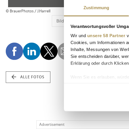
Zustimmung
© BrauerPhotos / J.Harrell
Verantwortungsvoller Umgan
Wir und
unsere 58 Partner
v
Cookies, um Informationen a
Inhalte, Messungen von Werb
Sie entscheiden darüber, wer
Erklärung oder durch Klicken
Wenn Sie es erlauben, würde
ALLE FOTOS
Informationen über Ih
Ihr Gerät durch aktiv
Erfahren Sie mehr darüber, w
Einzelheiten
fest.
Wir verwenden Cookies, um I
Advertisement
und die Zugriffe auf unsere 