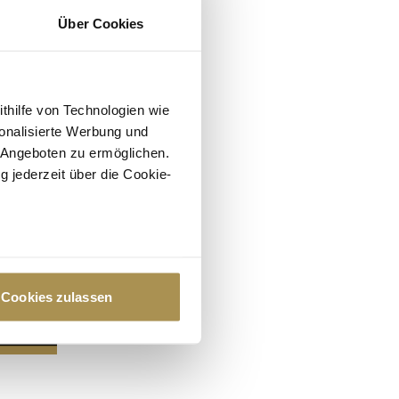
Über Cookies
ithilfe von Technologien wie
onalisierte Werbung und
 Angeboten zu ermöglichen.
g jederzeit über die Cookie-
au sein können
zieren
Cookies zulassen
hre Präferenzen im
Abschnitt
 Medien anbieten zu können
hrer Verwendung unserer