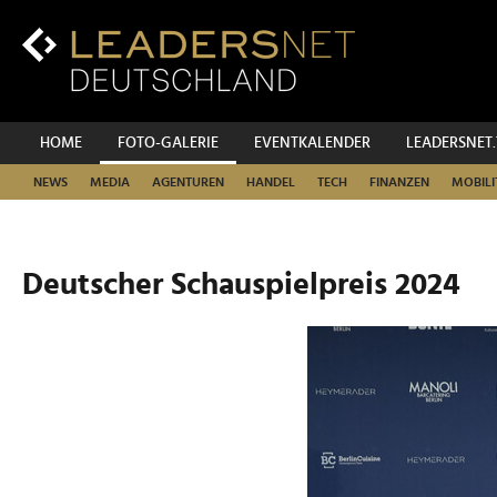
Zum
Inhalt
Zur
Fußzeilen-
Navigation
Zur
HOME
FOTO-GALERIE
EVENTKALENDER
LEADERSNET
Hauptnavigation
NEWS
MEDIA
AGENTUREN
HANDEL
TECH
FINANZEN
MOBILI
Deutscher Schauspielpreis 2024