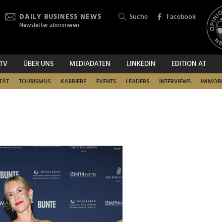
DAILY BUSINESS NEWS
Suche
Facebook
Newsletter abonnieren
.TV
ÜBER UNS
MEDIADATEN
LINKEDIN
EDITION AT
SUCHEN
TÄT
TOURISMUS
KARRIERE
EVENTS
LEADERS
INTERVIEWS
IMMOBI