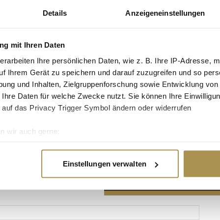
Details
Anzeigeneinstellungen
g mit Ihren Daten
erarbeiten Ihre persönlichen Daten, wie z. B. Ihre IP-Adresse, m
Advertisement
uf Ihrem Gerät zu speichern und darauf zuzugreifen und so pers
ung und Inhalten, Zielgruppenforschung sowie Entwicklung von
 Ihre Daten für welche Zwecke nutzt. Sie können Ihre Einwilligun
 auf das Privacy Trigger Symbol ändern oder widerrufen
n wir auch gerne:
re geografische Lage erfassen, welche bis auf einige Meter gen
es Scannen nach bestimmten Merkmalen (Fingerprinting) identifi
Einstellungen verwalten
ie Ihre persönlichen Daten verarbeitet werden, und legen Sie I
nhalte und Anzeigen zu personalisieren, Funktionen für soziale
Website zu analysieren. Außerdem geben wir Informationen zu I