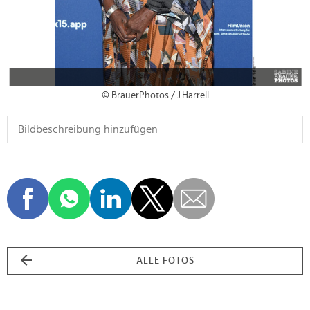
© BrauerPhotos / J.Harrell
ALLE FOTOS