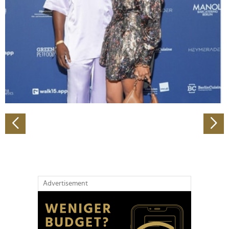
Wir verwenden Cookies, um Inhalte und Anzeigen zu
personalisieren, Funktionen für soziale Medien anbieten
zu können und die Zugriffe auf unsere Website zu
analysieren. Außerdem geben wir Informationen zu Ihrer
Verwendung unserer Website an unsere Partner für
soziale Medien, Werbung und Analysen weiter. Unsere
Partner führen diese Informationen möglicherweise mit
weiteren Daten zusammen, die Sie ihnen bereitgestellt
haben oder die sie im Rahmen Ihrer Nutzung der Dienste
gesammelt haben.
Advertisement