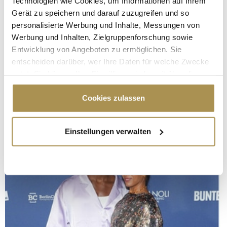
Technologien wie Cookies, um Informationen auf Ihrem
Gerät zu speichern und darauf zuzugreifen und so
personalisierte Werbung und Inhalte, Messungen von
Werbung und Inhalten, Zielgruppenforschung sowie
Entwicklung von Angeboten zu ermöglichen. Sie
entscheiden darüber, wer Ihre Daten für welche Zwecke
nutzt. Sie können Ihre Einwilligung jederzeit über die
Cookie-Erklärung oder durch Klicken auf das Privacy
Trigger Symbol ändern oder widerrufen
Cookies zulassen
Wenn Sie es erlauben, würden wir auch gerne:
Einstellungen verwalten
Informationen über Ihre geografische Lage
erfassen, welche bis auf einige Meter genau sein
können
Ihr Gerät durch aktives Scannen nach
bestimmten Merkmalen (Fingerprinting) identifizieren
Erfahren Sie mehr darüber, wie Ihre persönlichen Daten
verarbeitet werden, und legen Sie Ihre Präferenzen im
Abschnitt Einzelheiten
fest.