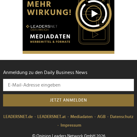
Anmeldung zu den Daily Business News
JETZT ANMELDEN
LEADERSNET.de
LEADERSNET.at
Mediadaten
AGB
Datenschutz
Impressum
© Opinion Leaders Network GmbH 2026