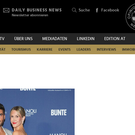
DAILY BUSINESS NEWS
Suche
Facebook
Newsletter abonnieren
.TV
ÜBER UNS
MEDIADATEN
LINKEDIN
EDITION AT
SUCHEN
TÄT
TOURISMUS
KARRIERE
EVENTS
LEADERS
INTERVIEWS
IMMOBI