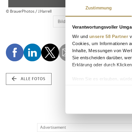
Zustimmung
© BrauerPhotos / J.Harrell
Verantwortungsvoller Umgan
Wir und
unsere 58 Partner
v
Cookies, um Informationen a
Inhalte, Messungen von Werb
Sie entscheiden darüber, wer
Erklärung oder durch Klicken
Wenn Sie es erlauben, würde
ALLE FOTOS
Informationen über Ih
Ihr Gerät durch aktiv
Erfahren Sie mehr darüber, w
Einzelheiten
fest.
Wir verwenden Cookies, um I
Advertisement
und die Zugriffe auf unsere 