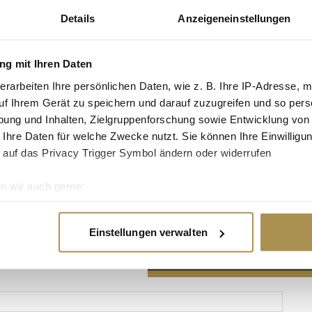
Details
Anzeigeneinstellungen
g mit Ihren Daten
erarbeiten Ihre persönlichen Daten, wie z. B. Ihre IP-Adresse, m
Advertisement
uf Ihrem Gerät zu speichern und darauf zuzugreifen und so pers
ung und Inhalten, Zielgruppenforschung sowie Entwicklung von
 Ihre Daten für welche Zwecke nutzt. Sie können Ihre Einwilligun
 auf das Privacy Trigger Symbol ändern oder widerrufen
n wir auch gerne:
re geografische Lage erfassen, welche bis auf einige Meter gen
es Scannen nach bestimmten Merkmalen (Fingerprinting) identifi
Einstellungen verwalten
ie Ihre persönlichen Daten verarbeitet werden, und legen Sie I
nhalte und Anzeigen zu personalisieren, Funktionen für soziale
Website zu analysieren. Außerdem geben wir Informationen zu I