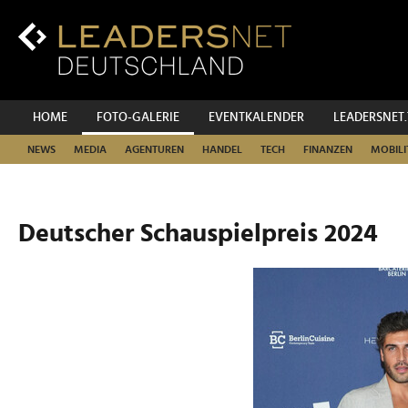
Zum
Inhalt
Zur
Fußzeilen-
Navigation
Zur
HOME
FOTO-GALERIE
EVENTKALENDER
LEADERSNET
Hauptnavigation
NEWS
MEDIA
AGENTUREN
HANDEL
TECH
FINANZEN
MOBILI
Deutscher Schauspielpreis 2024