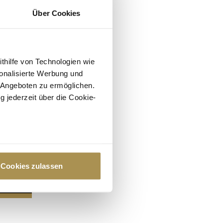
Über Cookies
ithilfe von Technologien wie
onalisierte Werbung und
 Angeboten zu ermöglichen.
g jederzeit über die Cookie-
au sein können
zieren
Cookies zulassen
hre Präferenzen im
Abschnitt
 Medien anbieten zu können
hrer Verwendung unserer