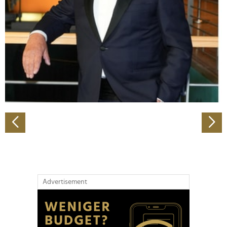
Wir verwenden Cookies, um Inhalte und Anzeigen zu
personalisieren, Funktionen für soziale Medien anbieten
zu können und die Zugriffe auf unsere Website zu
analysieren. Außerdem geben wir Informationen zu Ihrer
Verwendung unserer Website an unsere Partner für
soziale Medien, Werbung und Analysen weiter. Unsere
Partner führen diese Informationen möglicherweise mit
weiteren Daten zusammen, die Sie ihnen bereitgestellt
haben oder die sie im Rahmen Ihrer Nutzung der Dienste
gesammelt haben.
Advertisement