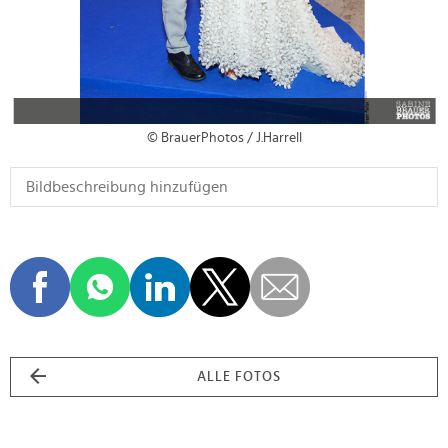
© BrauerPhotos / J.Harrell
ALLE FOTOS