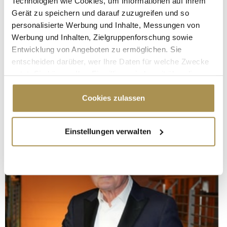
Technologien wie Cookies, um Informationen auf Ihrem
Gerät zu speichern und darauf zuzugreifen und so
personalisierte Werbung und Inhalte, Messungen von
Werbung und Inhalten, Zielgruppenforschung sowie
Entwicklung von Angeboten zu ermöglichen. Sie
entscheiden darüber, wer Ihre Daten für welche Zwecke
nutzt. Sie können Ihre Einwilligung jederzeit über die
Cookie-Erklärung oder durch Klicken auf das Privacy
Trigger Symbol ändern oder widerrufen
Cookies zulassen
Wenn Sie es erlauben, würden wir auch gerne:
Einstellungen verwalten
Informationen über Ihre geografische Lage
erfassen, welche bis auf einige Meter genau sein
können
Ihr Gerät durch aktives Scannen nach
bestimmten Merkmalen (Fingerprinting) identifizieren
Erfahren Sie mehr darüber, wie Ihre persönlichen Daten
verarbeitet werden, und legen Sie Ihre Präferenzen im
Abschnitt Einzelheiten
fest.