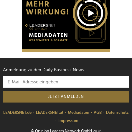
Anmeldung zu den Daily Business News
JETZT ANMELDEN
LEADERSNET.de
LEADERSNET.at
Mediadaten
AGB
Datenschutz
Impressum
© Opinion Leaders Network GmbH 2026