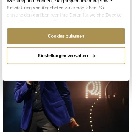
Werbung und Inhalten, Zielgruppenforschung sowie
Entwicklung von Angeboten zu ermöglichen. Sie
entscheiden darüber, wer Ihre Daten für welche Zwecke
nutzt. Sie können Ihre Einwilligung jederzeit über die
Cookie-Erklärung oder durch Klicken auf das Privacy
Trigger Symbol ändern oder widerrufen
Cookies zulassen
Wenn Sie es erlauben, würden wir auch gerne:
Einstellungen verwalten
Informationen über Ihre geografische Lage
erfassen, welche bis auf einige Meter genau sein
können
Ihr Gerät durch aktives Scannen nach
bestimmten Merkmalen (Fingerprinting) identifizieren
Erfahren Sie mehr darüber, wie Ihre persönlichen Daten
verarbeitet werden, und legen Sie Ihre Präferenzen im
Abschnitt Einzelheiten
fest.
Wir verwenden Cookies, um Inhalte und Anzeigen zu
personalisieren, Funktionen für soziale Medien anbieten