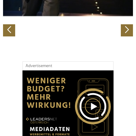
zu können und die Zugriffe auf unsere Website zu
analysieren. Außerdem geben wir Informationen zu Ihrer
Verwendung unserer Website an unsere Partner für
soziale Medien, Werbung und Analysen weiter. Unsere
Partner führen diese Informationen möglicherweise mit
weiteren Daten zusammen, die Sie ihnen bereitgestellt
haben oder die sie im Rahmen Ihrer Nutzung der Dienste
gesammelt haben.
Advertisement