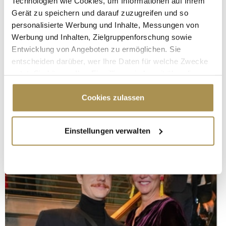
Technologien wie Cookies, um Informationen auf Ihrem
Gerät zu speichern und darauf zuzugreifen und so
personalisierte Werbung und Inhalte, Messungen von
Werbung und Inhalten, Zielgruppenforschung sowie
Entwicklung von Angeboten zu ermöglichen. Sie
entscheiden darüber, wer Ihre Daten für welche Zwecke
nutzt. Sie können Ihre Einwilligung jederzeit über die
Cookie-Erklärung oder durch Klicken auf das Privacy
Trigger Symbol ändern oder widerrufen
Cookies zulassen
Wenn Sie es erlauben, würden wir auch gerne:
Einstellungen verwalten
Informationen über Ihre geografische Lage
erfassen, welche bis auf einige Meter genau sein
können
Ihr Gerät durch aktives Scannen nach
bestimmten Merkmalen (Fingerprinting) identifizieren
Erfahren Sie mehr darüber, wie Ihre persönlichen Daten
verarbeitet werden, und legen Sie Ihre Präferenzen im
Abschnitt Einzelheiten
fest.