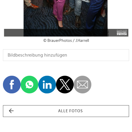
© BrauerPhotos / J.Harrell
ALLE FOTOS