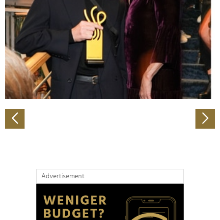
Wir verwenden Cookies, um Inhalte und Anzeigen zu
personalisieren, Funktionen für soziale Medien anbieten
zu können und die Zugriffe auf unsere Website zu
analysieren. Außerdem geben wir Informationen zu Ihrer
Verwendung unserer Website an unsere Partner für
soziale Medien, Werbung und Analysen weiter. Unsere
Partner führen diese Informationen möglicherweise mit
weiteren Daten zusammen, die Sie ihnen bereitgestellt
haben oder die sie im Rahmen Ihrer Nutzung der Dienste
gesammelt haben.
Advertisement