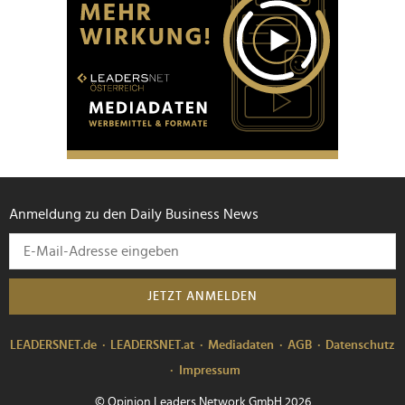
Anmeldung zu den Daily Business News
JETZT ANMELDEN
LEADERSNET.de
LEADERSNET.at
Mediadaten
AGB
Datenschutz
Impressum
© Opinion Leaders Network GmbH 2026