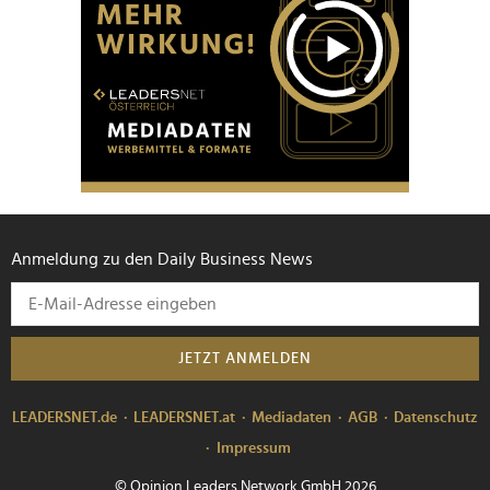
Anmeldung zu den Daily Business News
JETZT ANMELDEN
LEADERSNET.de
LEADERSNET.at
Mediadaten
AGB
Datenschutz
Impressum
© Opinion Leaders Network GmbH 2026