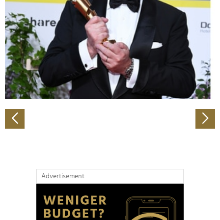
Wir verwenden Cookies, um Inhalte und Anzeigen zu
personalisieren, Funktionen für soziale Medien anbieten
zu können und die Zugriffe auf unsere Website zu
analysieren. Außerdem geben wir Informationen zu Ihrer
Verwendung unserer Website an unsere Partner für
soziale Medien, Werbung und Analysen weiter. Unsere
Partner führen diese Informationen möglicherweise mit
weiteren Daten zusammen, die Sie ihnen bereitgestellt
haben oder die sie im Rahmen Ihrer Nutzung der Dienste
gesammelt haben.
Advertisement