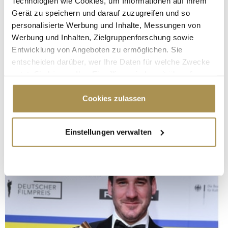
Technologien wie Cookies, um Informationen auf Ihrem
Gerät zu speichern und darauf zuzugreifen und so
personalisierte Werbung und Inhalte, Messungen von
Werbung und Inhalten, Zielgruppenforschung sowie
Entwicklung von Angeboten zu ermöglichen. Sie
entscheiden darüber, wer Ihre Daten für welche Zwecke
nutzt. Sie können Ihre Einwilligung jederzeit über die
Cookie-Erklärung oder durch Klicken auf das Privacy
Trigger Symbol ändern oder widerrufen
Cookies zulassen
Wenn Sie es erlauben, würden wir auch gerne:
Einstellungen verwalten
Informationen über Ihre geografische Lage
erfassen, welche bis auf einige Meter genau sein
können
Ihr Gerät durch aktives Scannen nach
bestimmten Merkmalen (Fingerprinting) identifizieren
Erfahren Sie mehr darüber, wie Ihre persönlichen Daten
verarbeitet werden, und legen Sie Ihre Präferenzen im
Abschnitt Einzelheiten
fest.